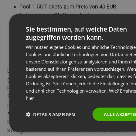
Pool 1: 50 Tickets zum Preis von 40 EUR
(oder bis zum 21. November)
Pool 2: 100 Tickets zum Preis von 45 EUR
Sie bestimmen, auf welche Daten
(oder bis zum 5. Dezember)
zugegriffen werden kann.
Pool 3: 150 Tickets zum Preis von 50 EUR
Wir nutzen eigene Cookies und ähnliche Technologi
(oder bis zum 19. Dezember)
Cookies und ähnliche Technologien von Drittanbiete
Regulärer Preis: 60 EUR
unsere Dienstleistungen zu analysieren und Ihnen In
basierend auf Ihren Präferenzen vorzuschlagen. Wenn
Dieser Mechanismus funktioniert wie eine gut
Cookies akzeptieren“ klicken, bedeutet das, dass es fü
geölte Verkaufsmaschine – jede
Ordnung ist. Sie können jedoch die Einstellungen Ihr
Poolerschöpfung schafft einen natürlichen
und ähnlichen Technologien verwalten. Wie? Erfahren
Spannungspunkt, der unentschlossene Kunden
hier
motiviert, zu kaufen “bevor der Preis wieder
steigt”. Das System verwaltet den gesamten
DETAILS ANZEIGEN
ALLE AKZEPTI
Prozess automatisch, sodass du nach der
Konfiguration keine zusätzliche Aufmerksamkeit