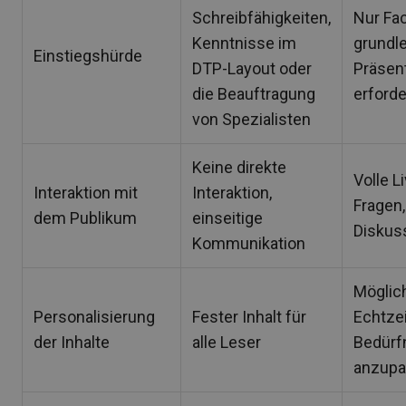
Schreibfähigkeiten,
Nur Fa
Kenntnisse im
grundl
Einstiegshürde
DTP-Layout oder
Präsen
die Beauftragung
erforde
von Spezialisten
Keine direkte
Volle L
Interaktion mit
Interaktion,
Fragen,
dem Publikum
einseitige
Diskus
Kommunikation
Möglich
Personalisierung
Fester Inhalt für
Echtzei
der Inhalte
alle Leser
Bedürf
anzup