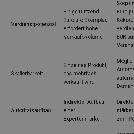
Sogar 
Einige Dutzend
Euro pr
Euro pro Exemplar,
Rekord
Verdienstpotenzial
erfordert hohe
verdie
Verkaufsvolumen
EUR au
Verans
Möglich
Einzelnes Produkt,
Automa
Skalierbarkeit
das mehrfach
automat
verkauft wird
Deman
Indirekter Aufbau
Direkte
Autoritätsaufbau
einer
stärke
Expertenmarke
zum Pu