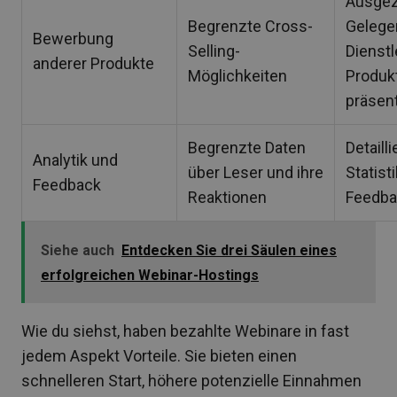
Ausgez
Begrenzte Cross-
Gelege
Bewerbung
Selling-
Dienst
anderer Produkte
Möglichkeiten
Produk
präsen
Begrenzte Daten
Detaill
Analytik und
über Leser und ihre
Statist
Feedback
Reaktionen
Feedba
Siehe auch
Entdecken Sie drei Säulen eines
erfolgreichen Webinar-Hostings
Wie du siehst, haben bezahlte Webinare in fast
jedem Aspekt Vorteile. Sie bieten einen
schnelleren Start, höhere potenzielle Einnahmen