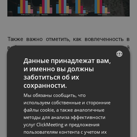
Также важно отметить, как вовлеченность в
вебинары изменилась в связи с пандемией
коронавируса. Согласно
нашему анализу
, в то
Данные принадлежат вам,
время как средняя длительность мероприятия
и именно вы должны
ENGLISH
уменьшилась с 85 до 77 минут, среднее время,
заботиться об их
FRENCH
потраченное участниками на просмотр и
сохранности.
прослушивание вебинара, увеличилось с 53 до
GERMAN
Мы обязаны сообщить, что
56 минут.
POLISH
используем собственные и сторонние
файлы cookie, а также аналогичные
RUSSIAN
Обычно вебинар в прямом эфире делится на
методы для анализа эффективности
четыре основных части:
SPANISH
услуг ClickMeeting и предложения
пользователям контента с учетом их
PORTUGUESE
Введение: кратко, около 5 минут