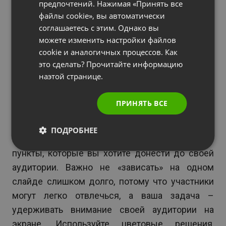
предпочтений. Нажимая «Принять все
Основная презентация: 25 минут, с
ITALIAN
файлы cookie», вы автоматически
разбивкой по 5 минут на каждый пункт
соглашаетесь с этим. Однако вы
в презентации;
можете изменить настройки файлов
cookie и аналогичных процессов. Как
Сеанс вопросов и ответов в режиме
это сделать? Прочитайте информацию
реального времени: 10 минут;
наэтой странице.
Завершение: менее 5 минут.
ПРИНЯТЬ ВСЕ
Когда вы переходите к слайдам, преподносите
ПОДРОБНЕЕ
информацию кратко, сделав упор на основные
пункты, которые вы хотите донести до своей
аудитории. Важно не «зависать» на одном
слайде слишком долго, потому что участники
могут легко отвлечься, а ваша задача –
удерживать внимание своей аудитории на
экране. Используйте цветовые решения,