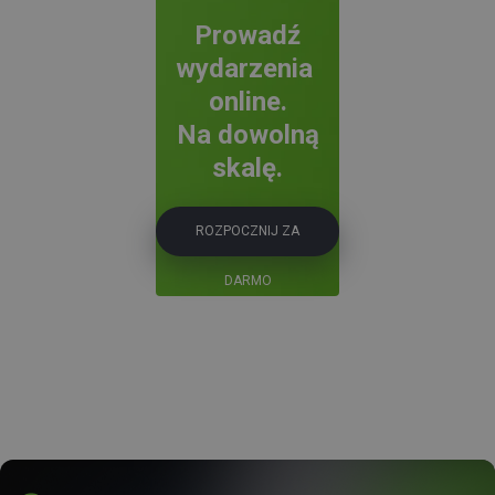
Prowadź
wydarzenia
online.
Na dowolną
skalę.
ROZPOCZNIJ ZA
DARMO