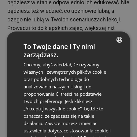
będziesz w stanie odpowiednio ich edukować. Nie
będziesz też wiedzieć, co uczniowie lubią, a
czego nie lubią w Twoich scenariuszach lekcji.
Prowadzi to do kiepskich zajęć, większej niż
przeciętna rotacji uczniów i prawie zerowego
marketingu szeptanego.
To Twoje dane i Ty nimi
zarządzasz.
ENGLISH
Regularna komunikacja może również pomóc
Chcemy, abyś wiedział, że używamy
FRENCH
uczniom poczuć się bardziej komfortowo
własnych i zewnętrznych plików cookie
podczas sesji. Gdy tak się stanie, uczniowie będą
GERMAN
oraz podobnych technologii do
lepiej przyswajać przekazywane im informacje.
analizowania naszych Usług i do
POLISH
Win-win!
proponowania Ci treści na podstawie
RUSSIAN
Twoich preferencji. Jeśli klikniesz
Korepetycje online: tego nie
SPANISH
„Akceptuj wszystkie cookie”, będzie to
rób!
oznaczać, że zgadzasz się na takie
PORTUGUESE
działania. Zawsze możesz zmieniać
ITALIAN
ustawienia dotyczące stosowania cookie i
Nadszedł czas, aby porozmawiać o tym, czego nie