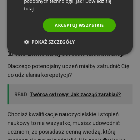
podobnych technologii. Jak? Dowiedz się
należy robić podczas korepetycji online. Jeśli uda
tutaj.
ci się uniknąć tych trzech rzeczy, zapewnisz
swojej nowej firmie najlepszą okazję do
AKCEPTUJ WSZYSTKIE
odniesienia sukcesu – zarówno teraz, jak i w
przyszłości.
POKAŻ SZCZEGÓŁY
1. Nie zaniedbuj swoich kwalifikacji
Dlaczego potencjalny uczeń miałby zatrudnić Cię
do udzielania korepetycji?
READ
Twórca cyfrowy: Jak zacząć zarabiać?
Chociaż kwalifikacje nauczycielskie i stopień
naukowy to nie wszystko, musisz udowodnić
uczniom, że posiadasz cenną wiedzę, którą