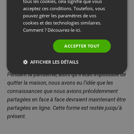
SPANISH
tous les cookies, cela signifie que vous
nombreux sujets dans notre domaine éducatif (tels
acceptez ces conditions. Toutefois, vous
PORTUGUESE
que le racisme, la migration ou la crise climatique)
pouvez gérer les paramètres de vos
ITALIAN
sont devenus des questions sociales largement
cookies et des technologies similaires.
Comment ? Découvrez-le
ici.
débattues, et il était donc nécessaire de montrer
des perspectives qui ne sont pas présentes dans le
ACCEPTER TOUT
débat public polonais.
Fundacja Hospicyjna
AFFICHER LES DÉTAILS
Pendant la pandémie, alors qu’il était impossible de
quitter la maison, nous avons eu l’idée que les
connaissances que nous avions précédemment
partagées en face à face devraient maintenant être
partagées en ligne. Cette forme est restée jusqu’à
présent.