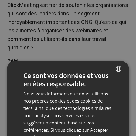
ClickMeeting est fier de soutenir les organisations
qui sont des leaders dans un segment
incroyablement important des ONG. Qu’est-ce qui
les a incités à organiser des webinaires et
comment les utilisent-ils dans leur travail
quotidien ?
PAH
L’idée est née de l’observation des tendances de
Ce sont vos données et vous
l’éducation dans le monde, mais principalement en
en êtes responsable.
ENGLISH
réponse à la nécessité d’accroître l’efficacité et les
Nous vous informons que nous utilisons
FRENCH
effets d’échelle. Pendant l’enseignement à distance,
nos propres cookies et des cookies de
GERMAN
cela nous a permis d’aider les enseignants à
tiers, ainsi que des technologies similaires
pour analyser nos services et vous
POLISH
introduire des sujets d’éducation globale dans les
suggérer un contenu basé sur vos
écoles. L’idée de webinaires ouverts à toutes les
RUSSIAN
préférences. Si vous cliquez sur Accepter
parties intéressées est venue du fait que de