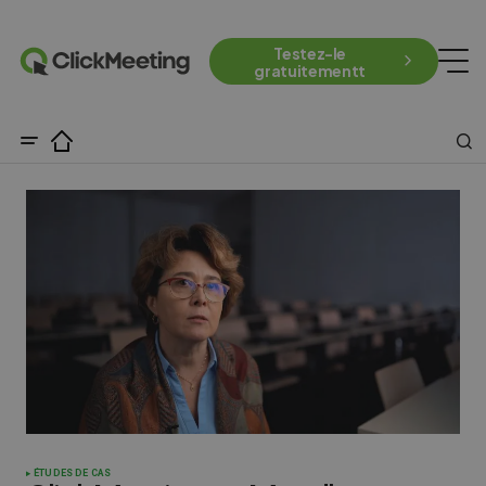
Testez-le
gratuitementt
ÉTUDES DE CAS