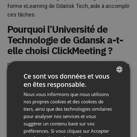
forme eLearning de Gdańsk Tech, aide à accomplir
ces tâches.
Pourquoi l’Université de
Technologie de Gdansk a-t-
elle choisi ClickMeeting ?
Dans le cas des universités, l’organisation de
l’apprentissage à distance est un processus
Ce sont vos données et vous
exigeant. Dès le départ, il est nécessaire de
en êtes responsable.
ENGLISH
combiner les enjeux technologiques et les
Nous vous informons que nous utilisons
FRENCH
besoins réels des individus avec les attentes du
nos propres cookies et des cookies de
GERMAN
public. Et ceux-ci sont très divers : ils utilisent de
tiers, ainsi que des technologies similaires
nombreux appareils, et leurs compétences
pour analyser nos services et vous
POLISH
suggérer un contenu basé sur vos
techniques peuvent différer considérablement de
RUSSIAN
préférences. Si vous cliquez sur Accepter
l’un à l’autre.