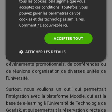
SPANISH
tous les cookies, cela signifie que vous
acceptez ces conditions. Toutefois, vous
La plateforme ClickMeeting a permis à l’Université
PORTUGUESE
pouvez gérer les paramètres de vos
de créer facilement des cours sous la forme de
ITALIAN
cookies et des technologies similaires.
webinaires interactifs. En outre, des événements
Comment ? Découvrez-le
ici.
en ligne ont également soutenu d’autres activités
essentielles pour Gdańsk Tech, y compris
ACCEPTER TOUT
l’organisation de conférences ouvertes, de
réunions avec des entrepreneurs et des
AFFICHER LES DÉTAILS
institutions coopérant avec l’Université,
d’événements promotionnels, de conférences ou
de réunions d’organisation de diverses unités de
l’Université.
Surtout, nous voulions un outil qui permettrait
l’intégration avec la plateforme Moodle, qui est la
base de e-learning à l’Université de Technologie de
Gdańsk, et qui permettrait la réservation directe de