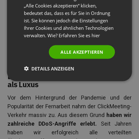
„Alle Cookies akzeptieren“ klicken,
Alle Kundendaten werden sicher in der
PORTUGUESE
bedeutet das, dass es für Sie in Ordnung
Europäischen Union gespeichert – geschützt
ITALIAN
ist. Sie können jedoch die Einstellungen
durch DSGVO.
Unser Hauptsitz befindet sich in
Ihrer Cookies und ähnlichen Technologien
Europa und wir sind Experten für
verwalten. Wie? Erfahren Sie es
hier
Datenschutzrecht, wenn es um
grenzüberschreitende, globale Geschäfte geht.
ALLE AKZEPTIEREN
DETAILS ANZEIGEN
DDoS-Schutz – als Standard, nicht
als Luxus
Vor dem Hintergrund der Pandemie und der
Popularität der Fernarbeit nahm der ClickMeeting-
Verkehr massiv zu. Aus diesem Grund
haben wir
zahlreiche DDoS-Angriffe erlebt.
Seit Jahren
haben wir erfolgreich alle verteilten