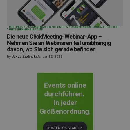
MEETINGS & ZUSAMMENARBEIT
MEETINGS & ZUSAMMENARBEIT
UNKATEGORISIERT
UNTERNEHMENS UPDATE
Die neue ClickMeeting-Webinar-App –
Nehmen Sie an Webinaren teil unabhängig
davon, wo Sie sich gerade befinden
by
Jakub Zielinski
Januar 12, 2023
Events online
durchführen.
In jeder
Größenordnung.
KOSTENLOS STARTEN