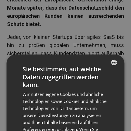
Monate später, dass der Datenschutzschild den
europäischen Kunden keinen ausreichenden
Schutz bietet.
Jeder, von kleinen Startups über agiles SaaS bis
hin zu großen globalen Unternehmen, muss
sicherstellen, dass Kundendaten nicht außerhalb
der EU übertragen und in den USA
Sie bestimmen, auf welche
weiterverarbeitet werden. Als europäische Bürger
Daten zugegriffen werden
haben wir nicht die gleiche Kontrolle darüber, was
ENGLISH
kann.
mit unseren persönlichen Daten passiert, wenn
FRENCH
Wir nutzen eigene Cookies und ähnliche
sie Europa verlassen.
GERMAN
Technologien sowie Cookies und ähnliche
Wir sind froh, Ihnen mitteilen zu können, dass es
Technologien von Drittanbietern, um
POLISH
unsere Dienstleistungen zu analysieren
dieses Problem bei ClickMeeting, einem Anbieter
RUSSIAN
und Ihnen Inhalte basierend auf Ihren
von Videokonferenztechnologie, nicht gibt.
SPANISH
Präferenzen vorzuschlagen. Wenn Sie