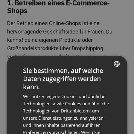
1. Betreiben eines E-Commerce-
Shops
Der Betrieb eines Online-Shops ist eine
hervorragende Geschäftsidee für Frauen. Du
kannst deine eigenen Produkte oder
Großhandelsprodukte über Dropshipping
verkaufen. Frauen sind oft in Branchen wie
Kinderbekleidung, handgefertigte Accessoires
Sie bestimmen, auf welche
und Naturkosmetik erfolgreich.
Daten zugegriffen werden
ENGLISH
kann.
Dies ist ein profitables Geschäft, das du von zu
FRENCH
Hause aus betreiben kannst, indem du deine
Wir nutzen eigene Cookies und ähnliche
GERMAN
Produkte online an Kunden verkaufst. Es lohnt
Technologien sowie Cookies und ähnliche
Technologien von Drittanbietern, um
POLISH
sich, deinen Shop mit Webinaren zu kombinieren,
unsere Dienstleistungen zu analysieren
in denen du deine Produkte vorstellst – eine
RUSSIAN
und Ihnen Inhalte basierend auf Ihren
solche Strategie steigert den Umsatz um bis zu
SPANISH
Präferenzen vorzuschlagen. Wenn Sie