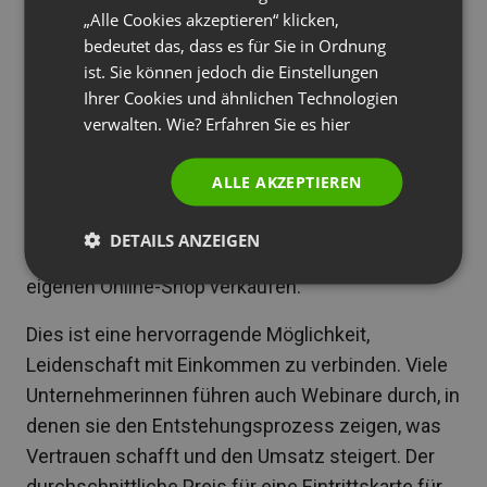
40 %, wie Daten aus dem Jahr 2025 zeigen.
„Alle Cookies akzeptieren“ klicken,
PORTUGUESE
bedeutet das, dass es für Sie in Ordnung
2. Handarbeiten als Einnahmequelle
ITALIAN
ist. Sie können jedoch die Einstellungen
Ihrer Cookies und ähnlichen Technologien
Wenn du ein Talent für Handarbeiten hast, kannst
verwalten. Wie? Erfahren Sie es
hier
du dies in ein profitables Geschäft verwandeln.
Handgefertigte Kerzen, Schmuck, Poster oder
ALLE AKZEPTIEREN
Häkelarbeiten sind interessante Geschäftsideen.
Du kannst deine handgefertigten Waren auf
DETAILS ANZEIGEN
Plattformen wie Etsy, Instagram oder in deinem
eigenen Online-Shop verkaufen.
Dies ist eine hervorragende Möglichkeit,
Leidenschaft mit Einkommen zu verbinden. Viele
Unternehmerinnen führen auch Webinare durch, in
denen sie den Entstehungsprozess zeigen, was
Vertrauen schafft und den Umsatz steigert. Der
durchschnittliche Preis für eine Eintrittskarte für