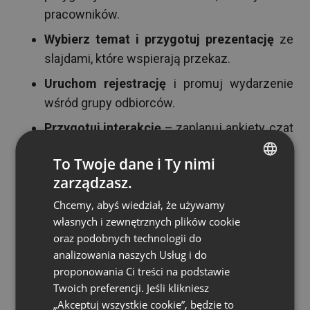
pracowników.
Wybierz temat i przygotuj prezentację
ze
slajdami, które wspierają przekaz.
Uruchom rejestrację
i promuj wydarzenie
wśród grupy odbiorców.
Przygotuj interakcję
– zaplanuj ankiety, czat
i sesję pytań i odpowiedzi.
To Twoje dane i Ty nimi
Nagraj webinar
, aby udostępnić go osobom,
zarządzasz.
ENGLISH
które nie mogły wziąć udziału na żywo.
Chcemy, abyś wiedział, że używamy
FRENCH
Jakie funkcje ma dobra
własnych i zewnętrznych plików cookie
GERMAN
oraz podobnych technologii do
platforma do webinarów?
analizowania naszych Usług i do
POLISH
proponowania Ci treści na podstawie
RUSSIAN
Dobra platforma do webinarów daje narzędzia,
Twoich preferencji. Jeśli klikniesz
które zamieniają bierne oglądanie w udział. To one
SPANISH
„Akceptuj wszystkie cookie”, będzie to