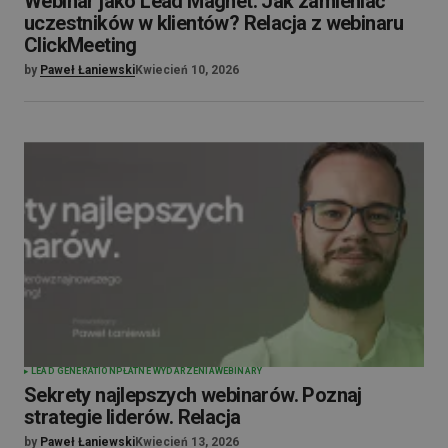
Webinar jako Lead Magnet: Jak zamieniać
uczestników w klientów? Relacja z webinaru
ClickMeeting
by
Paweł Łaniewski
Kwiecień 10, 2026
LEAD GENERATION
PŁATNE WYDARZENIA
WEBINARY
Sekrety najlepszych webinarów. Poznaj
strategie liderów. Relacja
by
Paweł Łaniewski
Kwiecień 13, 2026