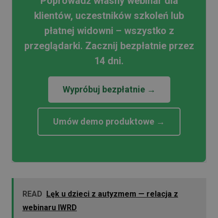
Poprowadź własny webinar dla
klientów, uczestników szkoleń lub
płatnej widowni – wszystko z
przeglądarki. Zacznij bezpłatnie przez
14 dni.
Wypróbuj bezpłatnie →
Umów demo produktowe →
READ
Lęk u dzieci z autyzmem — relacja z
webinaru IWRD