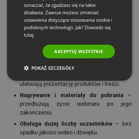
decydują, czy webinar będzie interaktywny, czy
oznaczać, że zgadzasz się na takie
PORTUGUESE
działania. Zawsze możesz zmieniać
tylko odtworzy nudną prezentację. Przy wyborze
ITALIAN
ustawienia dotyczące stosowania cookie i
oprogramowania zwróć uwagę na kilka funkcji:
podobnych technologii. Jak? Dowiedz się
tutaj.
Czat i sesje Q&A
– pozwalają uczestnikom
zadawać pytania i wchodzić w interakcje.
AKCEPTUJ WSZYSTKIE
Ankiety i testy
– dają natychmiastowy
feedback i angażują widownię.
POKAŻ SZCZEGÓŁY
Udostępnianie ekranu i pokaz slajdów
–
ułatwiają prezentację produktów i treści.
Nagrywanie i materiały do pobrania
–
przedłużają życie webinaru po jego
zakończeniu.
Obsługa dużej liczby uczestników
– bez
spadku jakości wideo i dźwięku.