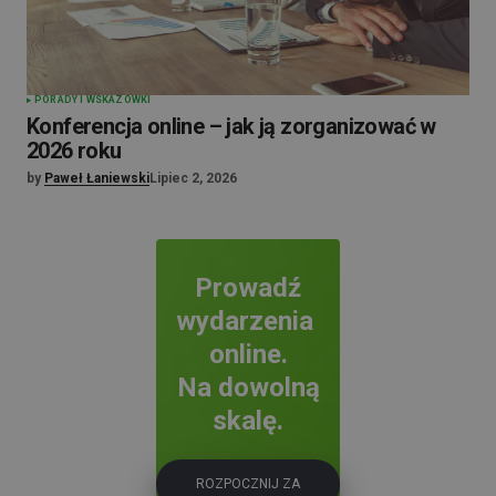
PORADY I WSKAZÓWKI
Konferencja online – jak ją zorganizować w
2026 roku
by
Paweł Łaniewski
Lipiec 2, 2026
Prowadź
wydarzenia
online.
Na dowolną
skalę.
ROZPOCZNIJ ZA