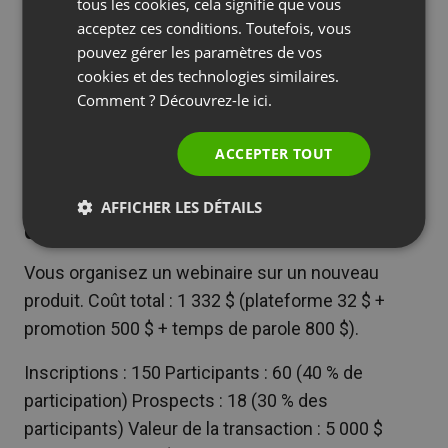
SPANISH
La formule de base semble simple :
ROI =
tous les cookies, cela signifie que vous
acceptez ces conditions. Toutefois, vous
(revenus – coûts) / coûts × 100 %
PORTUGUESE
pouvez gérer les paramètres de vos
ITALIAN
Le vrai défi ? La plupart des organisateurs ne
cookies et des technologies similaires.
Comment ? Découvrez-le
ici.
savent pas quoi inclure dans les « coûts » et
comment attribuer les « revenus » issus d’un
ACCEPTER TOUT
accompagnement à long terme.
Scénario 1 : webinaire unique en
AFFICHER LES DÉTAILS
direct (vente directe)
Vous organisez un webinaire sur un nouveau
produit. Coût total : 1 332 $ (plateforme 32 $ +
promotion 500 $ + temps de parole 800 $).
Inscriptions : 150 Participants : 60 (40 % de
participation) Prospects : 18 (30 % des
participants) Valeur de la transaction : 5 000 $