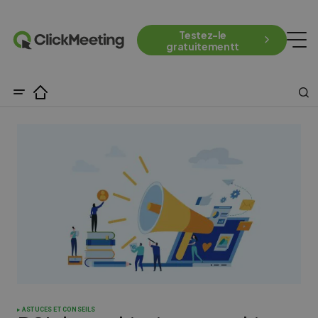
Testez-le
gratuitementt
ASTUCES ET CONSEILS