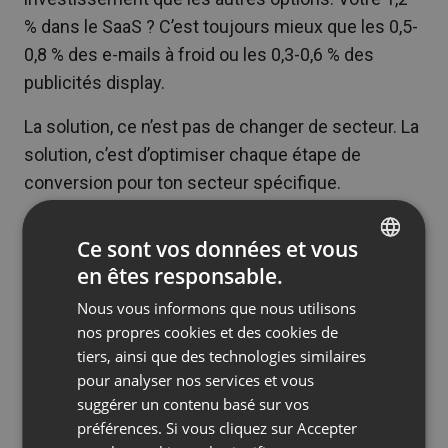
% dans le SaaS ? C’est toujours mieux que les 0,5-
0,8 % des e-mails à froid ou les 0,3-0,6 % des
publicités display.
La solution, ce n’est pas de changer de secteur. La
solution, c’est d’optimiser chaque étape de
conversion pour ton secteur spécifique.
Comment calculer
Ce sont vos données et vous
concrètement le retour sur
en êtes responsable.
ENGLISH
investissement d’un
Nous vous informons que nous utilisons
FRENCH
webinaire (avec des
nos propres cookies et des cookies de
GERMAN
tiers, ainsi que des technologies similaires
exemples que tu peux
pour analyser nos services et vous
POLISH
reproduire)
suggérer un contenu basé sur vos
RUSSIAN
préférences. Si vous cliquez sur Accepter