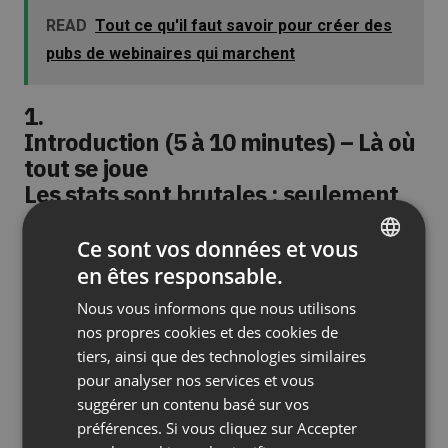
READ
Tout ce qu'il faut savoir pour créer des
pubs de webinaires qui marchent
1.
Introduction (5 à 10 minutes) – Là où
tout se joue
Les stats sont brutales : seulement
40 à 50 % des inscrits se pointent, et
ceux qui viennent décident dans les
Ce sont vos données et vous
premières minutes s’ils restent ou
en êtes responsable.
ENGLISH
pas. Ton introduction, c’est la base
Nous vous informons que nous utilisons
FRENCH
psychologique qui transforme les
nos propres cookies et des cookies de
observateurs passifs en participants
GERMAN
tiers, ainsi que des technologies similaires
actifs.
pour analyser nos services et vous
POLISH
suggérer un contenu basé sur vos
RUSSIAN
Ce que tu dois inclure dans les premières minutes
préférences. Si vous cliquez sur Accepter
: