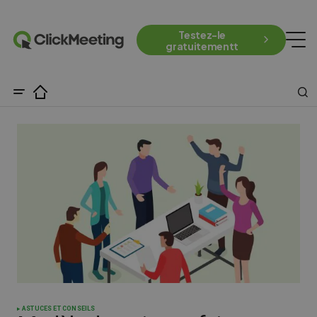
Testez-le
gratuitementt
ASTUCES ET CONSEILS