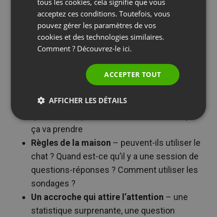
SPANISH
tous les cookies, cela signifie que vous
acceptez ces conditions. Toutefois, vous
PORTUGUESE
Accueil chaleureux
– remercie-les pour leur
pouvez gérer les paramètres de vos
temps (les gens apprécient vraiment qu’on
ITALIAN
cookies et des technologies similaires.
les reconnaisse)
Comment ? Découvrez-le
ici.
Qui tu es et pourquoi ils devraient t’écouter
– n’en fais pas trop avec les titres, mais
ACCEPTER TOUT
établis ta crédibilité
AFFICHER LES DÉTAILS
Programme clair
– dis-leur exactement ce
qu’ils vont apprendre et combien de temps
ça va prendre
Règles de la maison
– peuvent-ils utiliser le
chat ? Quand est-ce qu’il y a une session de
questions-réponses ? Comment utiliser les
sondages ?
Un accroche qui attire l’attention
– une
statistique surprenante, une question