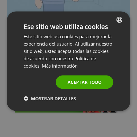
CURSOS Y CAPACITACIÓN
DEMOSTRACIÓN DE PRODUCTOS Y MARKETING
Ese sitio web utiliza cookies
TRUCOS Y SUGERENCIAS
Cómo potenciar tu negocio con seminarios
Este sitio web usa cookies para mejorar la
ENGLISH
web grabados
experiencia del usuario. Al utilizar nuestro
FRENCH
by
Jacob Thomas
May 27, 2021
sitio web, usted acepta todas las cookies
GERMAN
de acuerdo con nuestra Política de
cookies.
Más información
POLISH
RUSSIAN
ACEPTAR TODO
SPANISH
MOSTRAR DETALLES
PORTUGUESE
ITALIAN