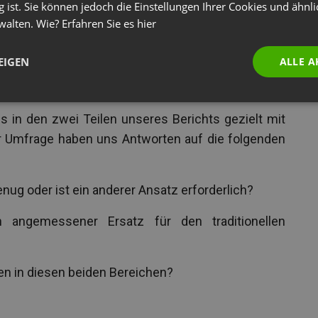
g ist. Sie können jedoch die Einstellungen Ihrer Cookies und ähnl
weitere Umfrage durchgeführt, um Antworten von
walten. Wie? Erfahren Sie es
hier
d zu erhalten.
EIGEN
ALLE A
le
Situation
in zwei Bereichen zu untersuchen:
in den zwei Teilen unseres Berichts gezielt mit
r Umfrage haben uns Antworten auf die folgenden
enug oder ist ein anderer Ansatz erforderlich?
in angemessener Ersatz für den traditionellen
n in diesen beiden Bereichen?