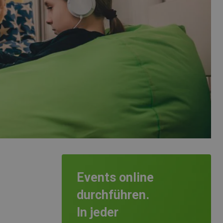
Events online
durchführen.
In jeder