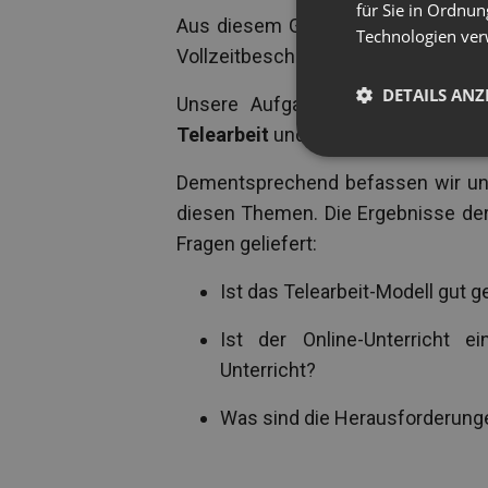
für Sie in Ordnun
Aus diesem Grund haben wir eine 
Technologien ver
Vollzeitbeschäftigten in Deutschlan
DETAILS ANZ
Unsere Aufgabe war, die
aktuel
Telearbeit
und
Online-Unterricht
.
Dementsprechend befassen wir uns 
diesen Themen. Die Ergebnisse de
Fragen geliefert:
Ist das Telearbeit-Modell gut g
Ist der Online-Unterricht e
Unterricht?
Was sind die Herausforderunge