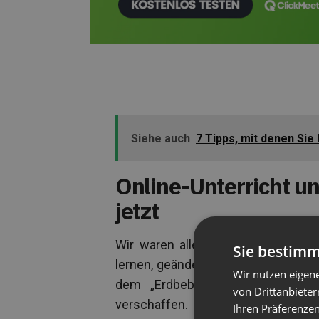
Siehe auch
7 Tipps, mit denen Sie
Online-Unterricht un
jetzt
Wir waren alle davon überwältigt, 
Sie bestimm
lernen, geändert hat, aber da wir 
Wir nutzen eigen
dem „Erdbeben“), möchten wir u
von Drittanbieter
verschaffen.
Ihren Präferenzen