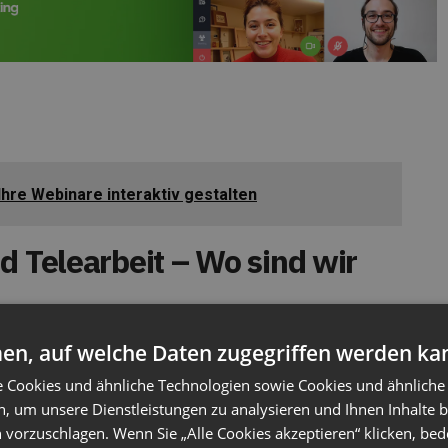
 Ihre Webinare interaktiv gestalten
d Telearbeit – Wo sind wir
wie sich die Art und Weise, wie wir arbeiten und
en, auf welche Daten zugegriffen werden ka
jetzt am Anfang Oktober stehen (sieben Monate nach
e Cookies und ähnliche Technologien sowie Cookies und ähnliche
ns einen neuen Überblick über die Situation
n, um unsere Dienstleistungen zu analysieren und Ihnen Inhalte 
 vorzuschlagen. Wenn Sie „Alle Cookies akzeptieren“ klicken, bed