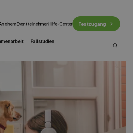
Testzugang
An einem Event teilnehmen
Hilfe-Center
mmenarbeit
Fallstudien