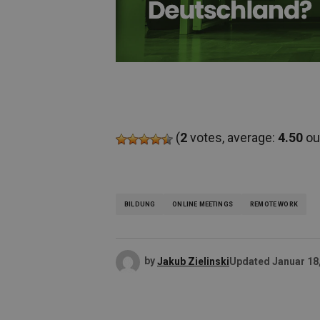
(
2
votes, average:
4.50
out
BILDUNG
ONLINE MEETINGS
REMOTE WORK
by
Jakub Zielinski
Updated
Januar 18