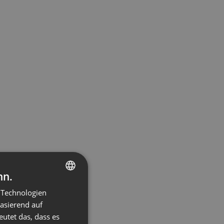
nn.
 Technologien
ENGLISH
basierend auf
FRENCH
eutet das, dass es