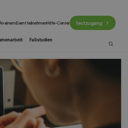
Testzugang
An einem Event teilnehmen
Hilfe-Center
mmenarbeit
Fallstudien