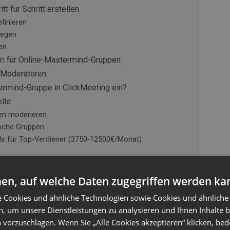
 für Schritt erstellen
efinieren
legen
ren
rm für Online-Mastermind-Gruppen
-Moderatoren:
ermind-Gruppe in ClickMeeting ein?
lle
en moderieren
sche Gruppen
ds für Top-Verdiener (3750-12500€/Monat)
stützung von Online-Masterminds:
en, auf welche Daten zugegriffen werden ka
remium-Gruppen füllt
uen
e Cookies und ähnliche Technologien sowie Cookies und ähnliche
r Zahlung
n, um unsere Dienstleistungen zu analysieren und Ihnen Inhalte 
rmind-Führung
 vorzuschlagen. Wenn Sie „Alle Cookies akzeptieren“ klicken, bed