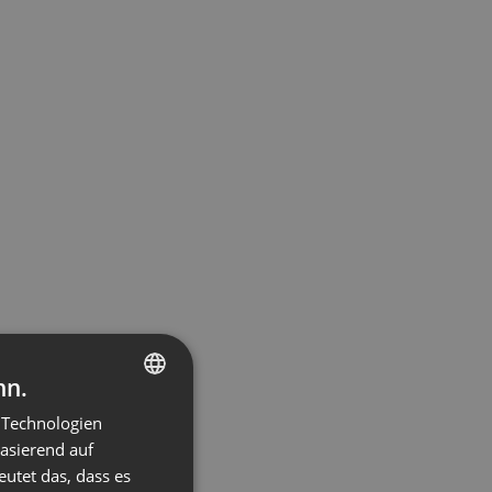
nn.
 Technologien
ENGLISH
basierend auf
FRENCH
eutet das, dass es