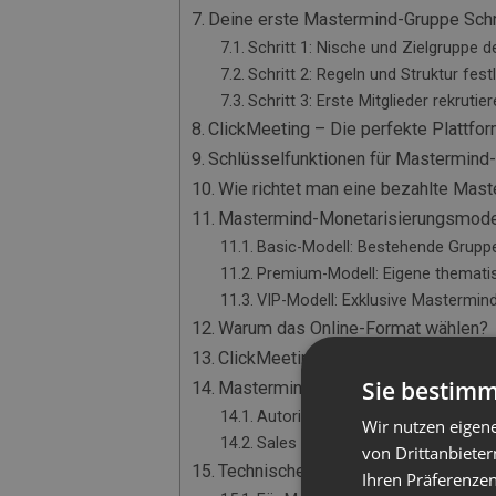
Deine erste Mastermind-Gruppe Schritt
Schritt 1: Nische und Zielgruppe d
Schritt 2: Regeln und Struktur fest
Schritt 3: Erste Mitglieder rekrutie
ClickMeeting – Die perfekte Plattfo
Schlüsselfunktionen für Mastermind
Wie richtet man eine bezahlte Mast
Mastermind-Monetarisierungsmode
Basic-Modell: Bestehende Grupp
Premium-Modell: Eigene themati
VIP-Modell: Exklusive Mastermin
Warum das Online-Format wählen?
ClickMeeting-Funktionen zur Unter
Sie bestimm
Mastermind-Marketing – Wie man P
Autorität vor dem Verkauf aufba
Wir nutzen eigen
Sales Funnel – Von Interesse zu
von Drittanbieter
Technisches ABC der Online-Maste
Ihren Präferenzen