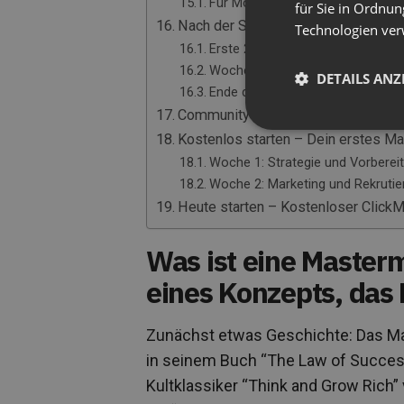
Für Moderatoren:
für Sie in Ordnun
Nach der Session: Wert maximieren
Technologien ver
Erste 24 Stunden: Momentum ist 
Woche nach der Session
DETAILS ANZ
Ende des Zyklus – Vorbereitung 
Community um deine Mastermind-
Kostenlos starten – Dein erstes Ma
Woche 1: Strategie und Vorberei
Woche 2: Marketing und Rekrutie
Heute starten – Kostenloser Click
Was ist eine Master
eines Konzepts, das 
Zunächst etwas Geschichte: Das Ma
in seinem Buch “The Law of Succes
Kultklassiker “Think and Grow Rich” 