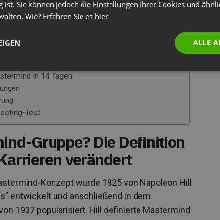
g ist. Sie können jedoch die Einstellungen Ihrer Cookies und ähnl
 und nächste Zyklen vorbereiten
walten. Wie? Erfahren Sie es
hier
der Schlüssel
EIGEN
ALLE A
auf die nächste Stufe
Marke aufbauen
stermind in 14 Tagen
tungen
rung
Meeting-Test
mind-Gruppe? Die Definition
Karrieren verändert
stermind-Konzept wurde 1925 von Napoleon Hill
s” entwickelt und anschließend in dem
von 1937 popularisiert. Hill definierte Mastermind