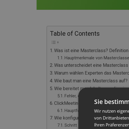
Table of Contents
Was ist eine Masterclass? Definition
Hauptmerkmale von Masterclasse
Was unterscheidet eine Masterclass
Warum wählen Experten das Master
Wie baut man eine Masterclass auf? 
Wie bereitet man Inhalte vor, die ein
Fehler, die Sie bei Ihrer ersten 
Sie bestimm
ClickMeeting – Ihre Plattform zum 
Wir nutzen eigen
Hauptfunktionen für Masterclass-
von Drittanbieter
Wie konfiguriert man eine bezahlte 
Ihren Präferenzen
Schritt 1: Integration des Zahlun