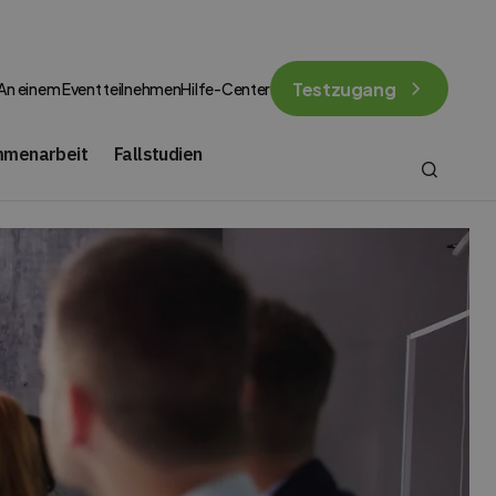
Testzugang
An einem Event teilnehmen
Hilfe-Center
mmenarbeit
Fallstudien