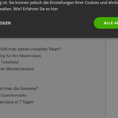
g ist. Sie können jedoch die Einstellungen Ihrer Cookies und ähnl
walten. Wie? Erfahren Sie es
hier
on 0€ bis 38.000€
EIGEN
ALLE A
undenmagnete
 Wissen?
füllt man seinen virtuellen Raum?
ng für Ihre Masterclass
 Ticketkauf
 von Masterclasses
ert man die Gewinne?
 Expertenmarke
erclass in 7 Tagen