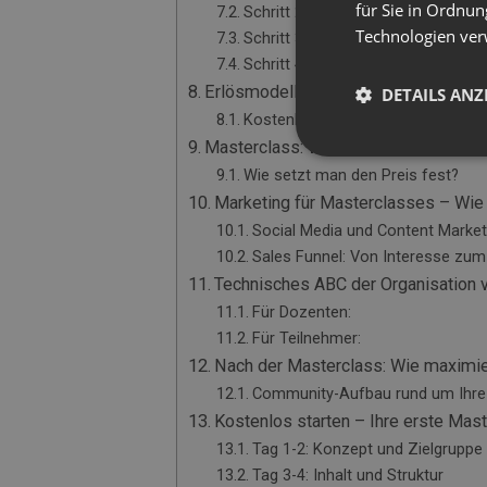
für Sie in Ordnun
Schritt 2: Event-Setup
Technologien ver
Schritt 3: Personalisierung
Schritt 4: Promotion und Verkauf
Erlösmodelle für Masterclasses – V
DETAILS ANZ
Kostenlose Masterclasses als K
Masterclass: Wie bepreist man sein
Wie setzt man den Preis fest?
Marketing für Masterclasses – Wie 
Social Media und Content Marketi
Sales Funnel: Von Interesse zum
Technisches ABC der Organisation
Für Dozenten:
Für Teilnehmer:
Nach der Masterclass: Wie maximi
Community-Aufbau rund um Ihre
Kostenlos starten – Ihre erste Mast
Tag 1-2: Konzept und Zielgruppe
Tag 3-4: Inhalt und Struktur