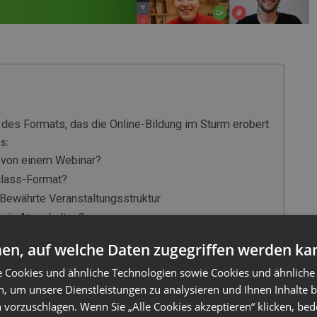
 des Formats, das die Online-Bildung im Sturm erobert
s:
 von einem Webinar?
class-Format?
Bewährte Veranstaltungsstruktur
en in Atem halten?
Masterclass unbedingt vermeiden müssen
en, auf welche Daten zugegriffen werden ka
Verdienen mit Masterclasses
e Cookies und ähnliche Technologien sowie Cookies und ähnliche
Veranstalter
n, um unsere Dienstleistungen zu analysieren und Ihnen Inhalte 
Masterclass in ClickMeeting?
 vorzuschlagen. Wenn Sie „Alle Cookies akzeptieren“ klicken, bed
gssystems