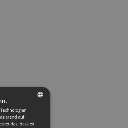
nn.
 Technologien
ENGLISH
basierend auf
FRENCH
eutet das, dass es