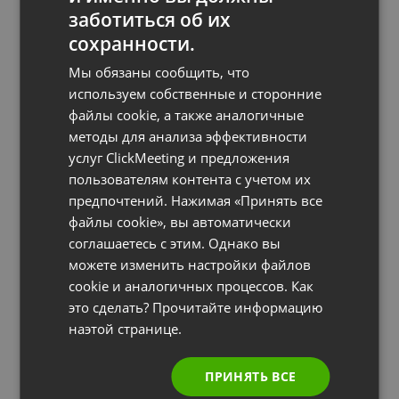
заботиться об их
FRENCH
сохранности.
GERMAN
Мы обязаны сообщить, что
POLISH
используем собственные и сторонние
КОНФЕРЕНЦИИ И СОВМЕСТНАЯ РАБОТА
Как проводить онлайн-конференции: полное
файлы cookie, а также аналогичные
RUSSIAN
руководство
методы для анализа эффективности
SPANISH
by
Jacob Thomas
November 17, 2020
услуг ClickMeeting и предложения
пользователям контента с учетом их
PORTUGUESE
предпочтений. Нажимая «Принять все
ITALIAN
файлы cookie», вы автоматически
соглашаетесь с этим. Однако вы
можете изменить настройки файлов
cookie и аналогичных процессов. Как
это сделать? Прочитайте информацию
наэтой странице.
ПРИНЯТЬ ВСЕ