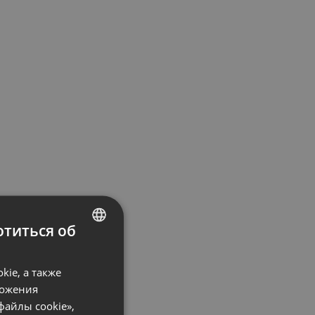
титься об
ENGLISH
ie, а также
FRENCH
ложения
GERMAN
файлы cookie»,