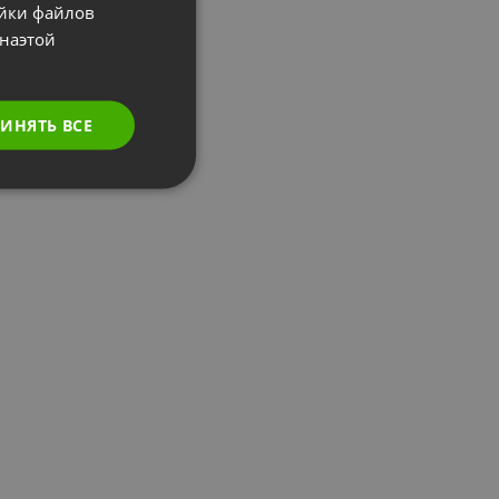
ойки файлов
POLISH
наэтой
RUSSIAN
SPANISH
ИНЯТЬ ВСЕ
PORTUGUESE
ITALIAN