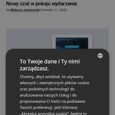
Nowy czat w pokoju wydarzenia
by
Mateusz Iwanowski
Czerwiec 11, 2024
To Twoje dane i Ty nimi
zarządzasz.
ENGLISH
Chcemy, abyś wiedział, że używamy
FRENCH
własnych i zewnętrznych plików cookie
GERMAN
NOWOŚCI W PRODUKCIE
oraz podobnych technologii do
Jakość obrazu w trybie dzielenia się ekranem
analizowania naszych Usług i do
POLISH
by
Mateusz Iwanowski
Czerwiec 24, 2024
proponowania Ci treści na podstawie
RUSSIAN
Twoich preferencji. Jeśli klikniesz
SPANISH
„Akceptuj wszystkie cookie”, będzie to