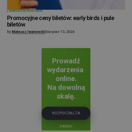
NOWOŚCI W PRODUKCIE
Promocyjne ceny biletów: early birds i pule
biletów
by
Mateusz Iwanowski
Sierpień 13, 2024
Prowadź
wydarzenia
online.
Na dowolną
skalę.
ROZPOCZNIJ ZA
DARMO