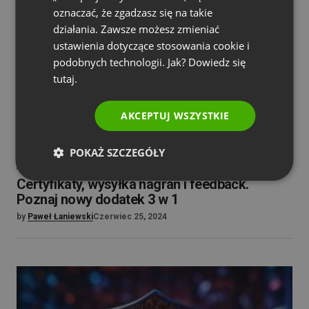
oznaczać, że zgadzasz się na takie
PORTUGUESE
działania. Zawsze możesz zmieniać
ITALIAN
ustawienia dotyczące stosowania cookie i
podobnych technologii. Jak? Dowiedz się
tutaj.
AKCEPTUJ WSZYSTKIE
POKAŻ SZCZEGÓŁY
NOWOŚCI W PRODUKCIE
PORADY I WSKAZÓWKI
SOLUTIONS
Certyfikaty, wysyłka nagrań i feedback.
Poznaj nowy dodatek 3 w 1
by
Paweł Łaniewski
Czerwiec 25, 2024