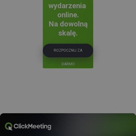
wydarzenia
online.
Na dowolną
skalę.
ROZPOCZNIJ ZA
DARMO