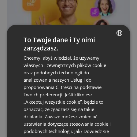
To Twoje dane i Ty nimi
FEATURED
NOWOŚCI W PRODUKCIE
zarządzasz.
ENGLISH
Jak zarabiać na donejtach? Poznaj nowy
sposób na zyski!
Chcemy, abyś wiedział, że używamy
FRENCH
własnych i zewnętrznych plików cookie
by
Paweł Łaniewski
Wrzesień 13, 2024
GERMAN
oraz podobnych technologii do
analizowania naszych Usług i do
POLISH
proponowania Ci treści na podstawie
RUSSIAN
Twoich preferencji. Jeśli klikniesz
SPANISH
„Akceptuj wszystkie cookie”, będzie to
oznaczać, że zgadzasz się na takie
PORTUGUESE
działania. Zawsze możesz zmieniać
ITALIAN
ustawienia dotyczące stosowania cookie i
podobnych technologii. Jak? Dowiedz się