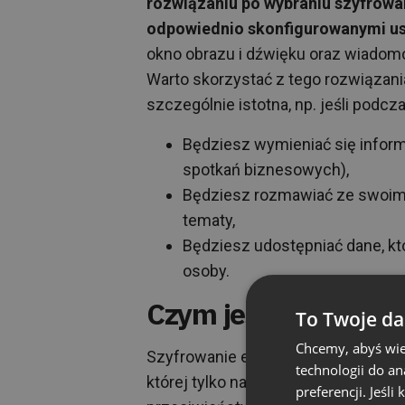
rozwiązaniu po wybraniu szyfrowa
odpowiednio skonfigurowanymi us
okno obrazu i dźwięku oraz wiadomo
Warto skorzystać z tego rozwiązani
szczególnie istotna, np. jeśli podcz
Będziesz wymieniać się infor
spotkań biznesowych),
Będziesz rozmawiać ze swoimi
tematy,
Będziesz udostępniać dane, kt
osoby.
Czym jest szyfrowan
To Twoje da
Chcemy, abyś wie
Szyfrowanie end-to-end to zaawan
technologii do a
której tylko nadawca i odbiorca maj
preferencji. Jeśli