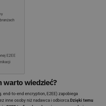
ny
 branżach
onej E2EE
ikacji
 warto wiedzieć?
. end-to-end encryption, E2EE) zapobiega
ez inne osoby niż nadawca i odbiorca.
Dzięki temu