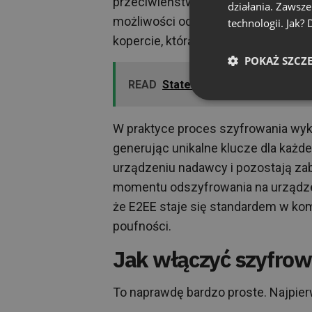
przeciwieństwie do standardowego 
działania. Zawsz
możliwości odczytania zaszyfrowany
technologii. Jak?
kopercie, którą może otworzyć wyłą
POKAŻ SZCZ
READ
State of Online Events. Web
W praktyce proces szyfrowania wyko
generując unikalne klucze dla każd
urządzeniu nadawcy i pozostają zab
momentu odszyfrowania na urządze
że E2EE staje się standardem w k
poufności.
Jak włączyć szyfrow
To naprawdę bardzo proste. Najpier