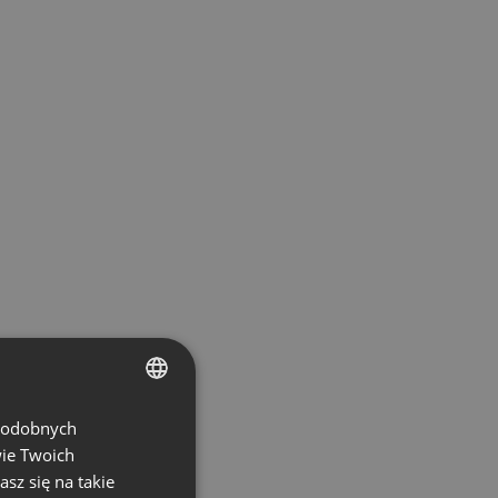
 podobnych
ENGLISH
wie Twoich
FRENCH
asz się na takie