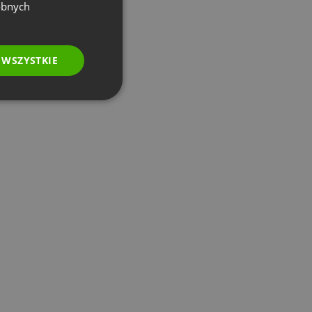
GERMAN
obnych
POLISH
RUSSIAN
 WSZYSTKIE
SPANISH
PORTUGUESE
ITALIAN