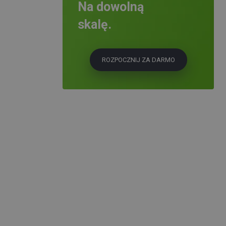
Na dowolną
skalę.
ROZPOCZNIJ ZA DARMO