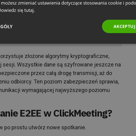
szyfrowania, nawet dostawca usługi nie ma
e możesz zmieniać ustawienia dotyczące stosowania cookie i pod
ch danych. To jak wysyłanie listu w specjalnej
 Dowiedz się
tutaj.
cznie adresat posiadający odpowiedni klucz.
EGÓŁY
AKCEPTUJ
inary i wideokonferencje w 2021 roku
rzystuje złożone algorytmy kryptograficzne,
ej sesji. Wszystkie dane są szyfrowane jeszcze na
ezpieczone przez całą drogę transmisji, aż do
niu odbiorcy. Ten poziom zabezpieczeń sprawia,
omunikacji wymagającej najwyższego poziomu
anie E2EE w ClickMeeting?
w po prostu utwórz nowe spotkanie.