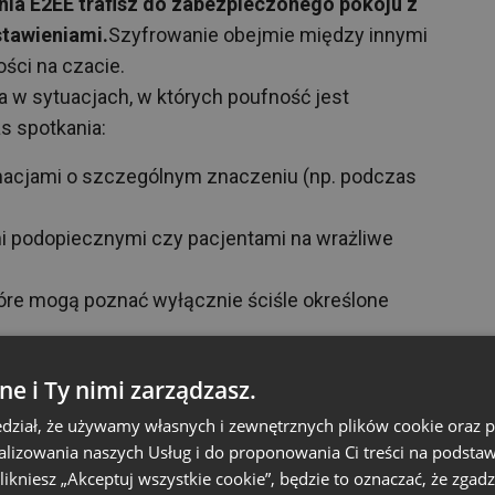
nia E2EE trafisz do zabezpieczonego pokoju z
tawieniami.
Szyfrowanie obejmie między innymi
ści na czacie.
a w sytuacjach, w których poufność jest
as spotkania:
macjami o szczególnym znaczeniu (np. podczas
 podopiecznymi czy pacjentami na wrażliwe
óre mogą poznać wyłącznie ściśle określone
ie end-to-end?
ne i Ty nimi zarządzasz.
dział, że używamy własnych i zewnętrznych plików cookie oraz
sowana metoda zabezpieczania komunikacji, w
nalizowania naszych Usług i do proponowania Ci treści na podsta
ą dostęp do przesyłanych informacji. W
 klikniesz „Akceptuj wszystkie cookie”, będzie to oznaczać, że zgadz