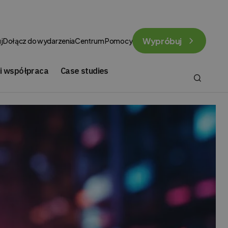
Wypróbuj
j
Dołącz do wydarzenia
Centrum Pomocy
 i współpraca
Case studies