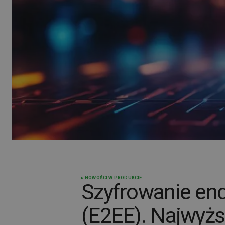
NOWOŚCI W PRODUKCIE
Szyfrowanie end
(E2EE). Najwyż