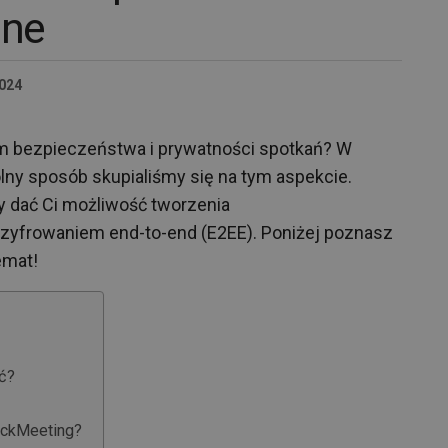
ine
2024
 bezpieczeństwa i prywatności spotkań? W
ny sposób skupialiśmy się na tym aspekcie.
my dać Ci możliwość tworzenia
zyfrowaniem end-to-end (E2EE). Poniżej poznasz
emat!
ć?
ickMeeting?