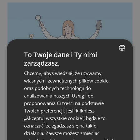
To Twoje dane i Ty nimi
zarządzasz.
ENGLISH
Chcemy, abyś wiedział, że używamy
FRENCH
KURSY I SZKOLENIA
PIERWSZE KROKI
własnych i zewnętrznych plików cookie
Webinary a Ochrona Własności Intelektualnej i
GERMAN
Bezpieczeństwo Wizerunku
oraz podobnych technologii do
analizowania naszych Usług i do
POLISH
by
Karolina Nazarewicz
Styczeń 4, 2023
proponowania Ci treści na podstawie
RUSSIAN
Twoich preferencji. Jeśli klikniesz
SPANISH
„Akceptuj wszystkie cookie”, będzie to
oznaczać, że zgadzasz się na takie
PORTUGUESE
działania. Zawsze możesz zmieniać
ITALIAN