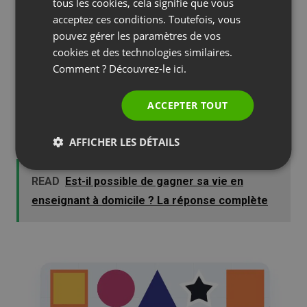
SPANISH
tous les cookies, cela signifie que vous
acceptez ces conditions. Toutefois, vous
PORTUGUESE
pouvez gérer les paramètres de vos
4) Formes
ITALIAN
cookies et des technologies similaires.
Comment ? Découvrez-le
ici.
Si vous n’êtes pas adepte du dessin, mais que
vous cherchez à partager une donnée précise, ne
ACCEPTER TOUT
passez pas par la case gribouillage et allez
directement sur le concepteur de formes.
AFFICHER LES DÉTAILS
READ
Est-il possible de gagner sa vie en
enseignant à domicile ? La réponse complète