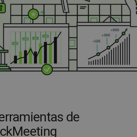
erramientas de
lickMeeting