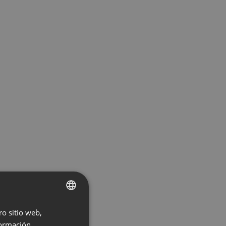
ro sitio web,
ENGLISH
ormación