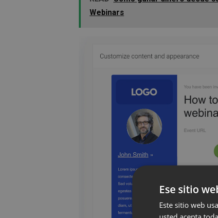
Webinars
Ese sitio we
Este sitio web usa
usted acepta toda