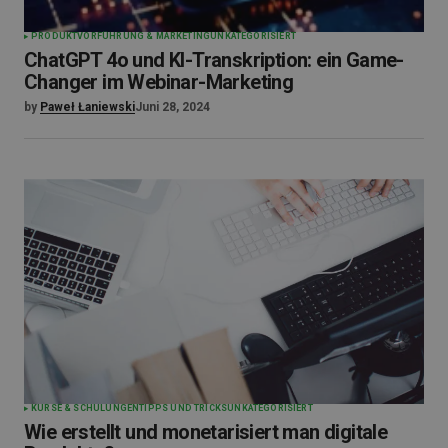
PRODUKTVORFÜHRUNG & MARKETING
UNKATEGORISIERT
ChatGPT 4o und KI-Transkription: ein Game-
Changer im Webinar-Marketing
by
Paweł Łaniewski
Juni 28, 2024
KURSE & SCHULUNGEN
TIPPS UND TRICKS
UNKATEGORISIERT
Wie erstellt und monetarisiert man digitale