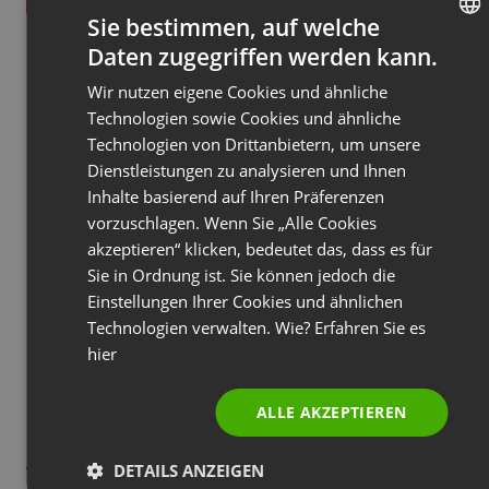
Sie bestimmen, auf welche
Daten zugegriffen werden kann.
Durch die Integration der Fernlernplattform Ihrer
ENGLISH
Schule in Ihr ClickMeeting-Konto können Sie
Wir nutzen eigene Cookies und ähnliche
FRENCH
Technologien sowie Cookies und ähnliche
Fernunterrichtseinheiten planen, Teilnehmer
GERMAN
Technologien von Drittanbietern, um unsere
einladen, in einem virtuellen Klassenzimmer
Dienstleistungen zu analysieren und Ihnen
POLISH
unterrichten, Veranstaltungsstatistiken einsehen,
Inhalte basierend auf Ihren Präferenzen
RUSSIAN
Testergebnisse überprüfen oder Aufzeichnungen
vorzuschlagen. Wenn Sie „Alle Cookies
herunterladen.
SPANISH
akzeptieren“ klicken, bedeutet das, dass es für
Sie in Ordnung ist. Sie können jedoch die
PORTUGUESE
Um Moodle mit ClickMeeting zu integrieren,
Einstellungen Ihrer Cookies und ähnlichen
ITALIAN
benötigen Sie vollen Zugang zu beiden Konten.
Technologien verwalten. Wie? Erfahren Sie es
hier
Bitte beachten Sie, dass Ihr Moodle-System und
die ClickMeeting-Integration etwas anders
ALLE AKZEPTIEREN
aussehen können als unsere. Dank der offenen
API von ClickMeeting kann jeder Administrator das
DETAILS ANZEIGEN