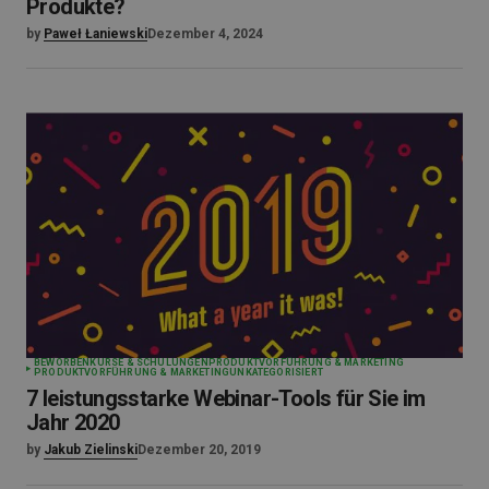
Produkte?
by
Paweł Łaniewski
Dezember 4, 2024
BEWORBEN
KURSE & SCHULUNGEN
PRODUKTVORFÜHRUNG & MARKETING
PRODUKTVORFÜHRUNG & MARKETING
UNKATEGORISIERT
7 leistungsstarke Webinar-Tools für Sie im
Jahr 2020
by
Jakub Zielinski
Dezember 20, 2019