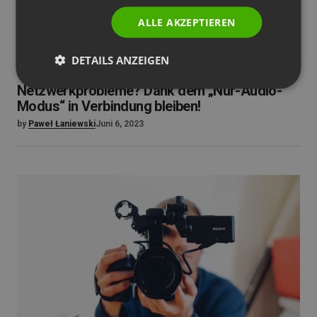
ALLE AKZEPTIEREN
DETAILS ANZEIGEN
TIPPS UND TRICKS
UNKATEGORISIERT
UNTERNEHMENS UPDATE
Netzwerkprobleme? Dank dem „Nur-Audio-
Modus“ in Verbindung bleiben!
by
Paweł Łaniewski
Juni 6, 2023