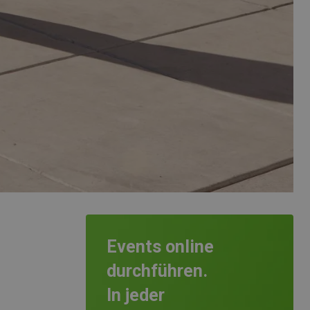
Events online
durchführen.
In jeder