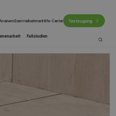
Testzugang
An einem Event teilnehmen
Hilfe-Center
mmenarbeit
Fallstudien