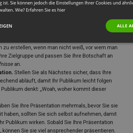
g ist. Sie können jedoch die Einstellungen Ihrer Cookies und ähnl
walten. Wie? Erfahren Sie es
hier
EIGEN
ALLE A
 ist wirklich schwierig (sprich: fast unmöglich),
on zu erstellen, wenn man nicht weiß, vor wem man
Ihre Zielgruppe und passen Sie Ihre Botschaft an
fnisse
an.
ation.
Stellen Sie als Nächstes sicher, dass Ihre
echend abläuft, damit Ihr Publikum leicht folgen
hr Publikum denkt: „Woah, woher kommt dieser
üben Sie Ihre Präsentation mehrmals, bevor Sie sie
it haben, sollten Sie sich selbst aufnehmen, damit
Ihr Publikum wirken. Sobald Sie Ihre Präsentation
 können Sie sie viel ansprechender präsentieren.