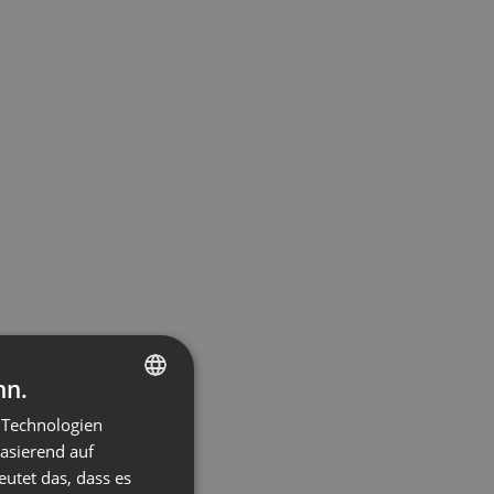
nn.
 Technologien
ENGLISH
basierend auf
FRENCH
eutet das, dass es