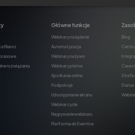
ty
Główne funkcje
Zaso
Webinary na żądanie
Blog
 afilianci
Automatyzacja
Centr
 prasowe
Webinary na żywo
Integra
lne rozwiązania
Webinary płatne
Case s
e
Spotkania online
Strefa
Podpokoje
Status
Udostępnianie ekranu
Webina
Webinar cycle
Nagrywanie webinaru
Platforma do Eventów