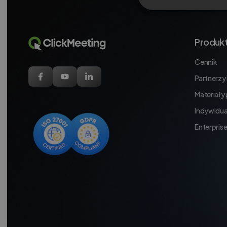
Produk
Cennik
Partnerzy i
Materiały
Indywidua
Enterpris