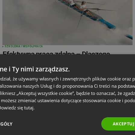
SZKOLENIA I WSPÓŁPRACA
Efektywna praca zdalna – Dlaczego
spotkania online są kluczowe dla Twojego
ne i Ty nimi zarządzasz.
zespołu?
dział, że używamy własnych i zewnętrznych plików cookie oraz
by
Magdalena Ciszewska
Styczeń 16, 2023
nalizowania naszych Usług i do proponowania Ci treści na podsta
 klikniesz „Akceptuj wszystkie cookie”, będzie to oznaczać, że zgadz
e możesz zmieniać ustawienia dotyczące stosowania cookie i pod
 Dowiedz się
tutaj.
EGÓŁY
AKCEPTUJ