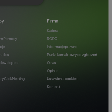
PORTUGUESE
ITALIAN
by
Firma
Kariera
um Pomocy
RODO
cje
Informacje prawne
tudies
Punkt kontaktowy do zgłoszeń
 dewelopera
O nas
Opinie
ry ClickMeeting
Ustawienia cookies
Kontakt