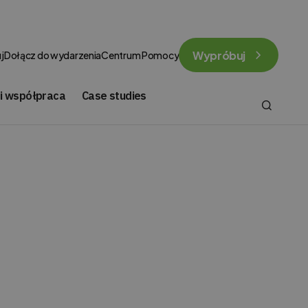
Wypróbuj
j
Dołącz do wydarzenia
Centrum Pomocy
 i współpraca
Case studies