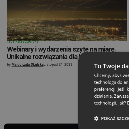
BUSINESS
SOLUTIONS
Webinary i wydarzenia szyte na miarę.
Unikalne rozwiązania dla biznesu
To Twoje da
by
Malgorzata Skulska
Listopad 24, 2023
Chcemy, abyś wie
technologii do a
preferencji. Jeśli
działania. Zawsz
technologii. Jak?
POKAŻ SZCZ