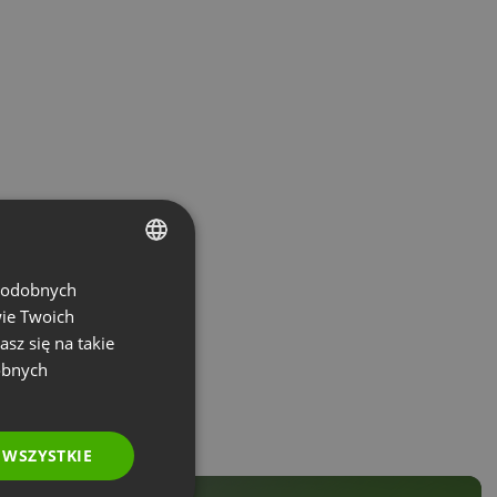
 podobnych
ENGLISH
wie Twoich
FRENCH
asz się na takie
GERMAN
obnych
POLISH
RUSSIAN
 WSZYSTKIE
SPANISH