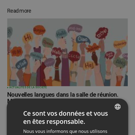
Read more
ACTUALITÉS DE LA SOCIÉTÉ
Nouvelles langues dans la salle de réunion.
Maintenant 23 langues dans ClickMeeting
by
Paweł Łaniewski
Décembre 18, 2024
Ce sont vos données et vous
en êtes responsable.
ENGLISH
Nous vous informons que nous utilisons
FRENCH