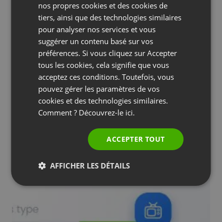
nos propres cookies et des cookies de
GERMAN
tiers, ainsi que des technologies similaires
pour analyser nos services et vous
POLISH
suggérer un contenu basé sur vos
RUSSIAN
préférences. Si vous cliquez sur Accepter
SPANISH
tous les cookies, cela signifie que vous
acceptez ces conditions. Toutefois, vous
PORTUGUESE
pouvez gérer les paramètres de vos
ITALIAN
cookies et des technologies similaires.
ACTUALITÉS DE LA SOCIÉTÉ
ASTUCES ET CONSEILS
Comment ? Découvrez-le
ici.
Vois comment atteindre des millions de
téléspectateurs : Découvre le Multistreaming !
ACCEPTER TOUT
by
Paweł Łaniewski
Février 5, 2025
AFFICHER LES DÉTAILS