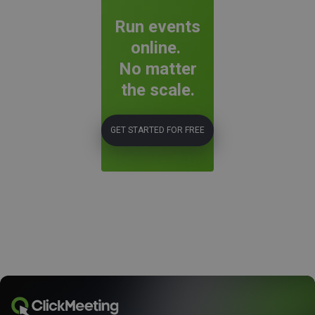
Run events
online.
No matter
the scale.
GET STARTED FOR FREE