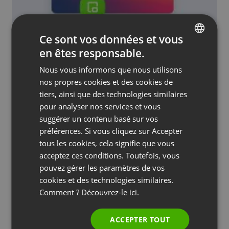
ACTUALITÉS DE LA SOCIÉTÉ
Ce sont vos données et vous
Fenêtre vidéo et chat flottants
en êtes responsable.
ENGLISH
by
Mateusz Iwanowski
Décembre 18, 2024
Nous vous informons que nous utilisons
FRENCH
nos propres cookies et des cookies de
GERMAN
tiers, ainsi que des technologies similaires
pour analyser nos services et vous
POLISH
suggérer un contenu basé sur vos
RUSSIAN
préférences. Si vous cliquez sur Accepter
SPANISH
tous les cookies, cela signifie que vous
acceptez ces conditions. Toutefois, vous
PORTUGUESE
pouvez gérer les paramètres de vos
ITALIAN
cookies et des technologies similaires.
Comment ? Découvrez-le
ici.
ACTUALITÉS DE LA SOCIÉTÉ
ACCEPTER TOUT
Nouvelles langues dans la salle de réunion.