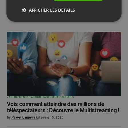
Maintenant 23 langues dans ClickMeeting
AFFICHER LES DÉTAILS
by
Paweł Łaniewski
Décembre 18, 2024
ACTUALITÉS DE LA SOCIÉTÉ
ASTUCES ET CONSEILS
Vois comment atteindre des millions de
téléspectateurs : Découvre le Multistreaming !
by
Paweł Łaniewski
Février 5, 2025