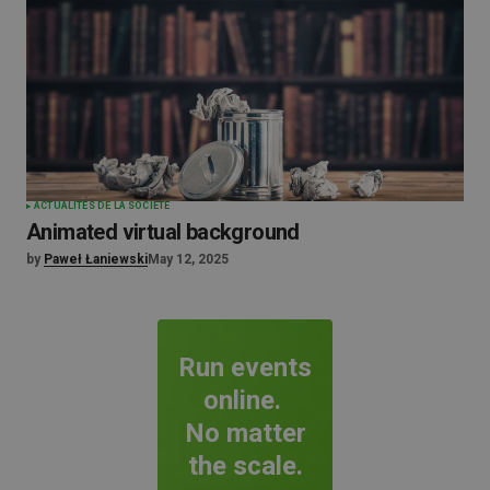
ACTUALITÉS DE LA SOCIÉTÉ
Animated virtual background
by
Paweł Łaniewski
May 12, 2025
Run events
online.
No matter
the scale.