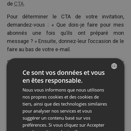
de
CTA
.
Pour déterminer le CTA de votre invitation,
demandez-vous : « Que dois-je faire pour mes
abonnés une fois qu’ils ont préparé mon
message ? » Ensuite, donnez-leur l’occasion de le
faire au bas de votre e-mail.
Si vous organisez un webinaire gratuit, donnez aux
abonnés la possibilité de s’inscrire à la rencontre
Ce sont vos données et vous
virtuelle. Si vous organisez une conférence
en êtes responsable.
ENGLISH
industrielle, donnez aux abonnés la possibilité
Nous vous informons que nous utilisons
FRENCH
d’acheter des billets. Et si vous hébergez un
nos propres cookies et des cookies de
GERMAN
YouTube Live, donnez aux abonnés un lien vers le
tiers, ainsi que des technologies similaires
pour analyser nos services et vous
flux en direct.
POLISH
suggérer un contenu basé sur vos
RUSSIAN
Voici trois conseils pour vous assurer que vos
préférences. Si vous cliquez sur Accepter
SPANISH