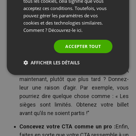
tous les cookies, cela signifie que vous
CTAs rentrent chez vous avec votre public :
acceptez ces conditions. Toutefois, vous
PORTUGUESE
Soulignez la valeur de votre
pouvez gérer les paramètres de vos
ITALIAN
cookies et des technologies similaires.
événement :
Pourquoi les gens devraient-ils
Comment ? Découvrez-le
ici.
assister à votre événement ? Parce que ça va
être génial ! Assurez-vous que vos abonnés
ACCEPTER TOUT
le comprennent.
Créez un sentiment d’urgence :
Pourquoi
AFFICHER LES DÉTAILS
votre public devrait-il répondre à votre CTA
maintenant, plutôt que plus tard ? Donnez-
leur une raison d’agir. Par exemple, vous
pourriez dire quelque chose comme : « Les
sièges sont limités. Obtenez votre billet
avant qu’ils ne soient partis !”
Concevez votre CTA comme un pro :
Enfin,
faites en sorte que votre CTA ressemble à un