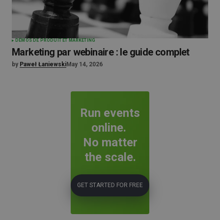
DÉMOS DE PRODUIT ET MARKETING
Marketing par webinaire : le guide complet
by
Paweł Łaniewski
May 14, 2026
Run events
online.
No matter
the scale.
GET STARTED FOR FREE