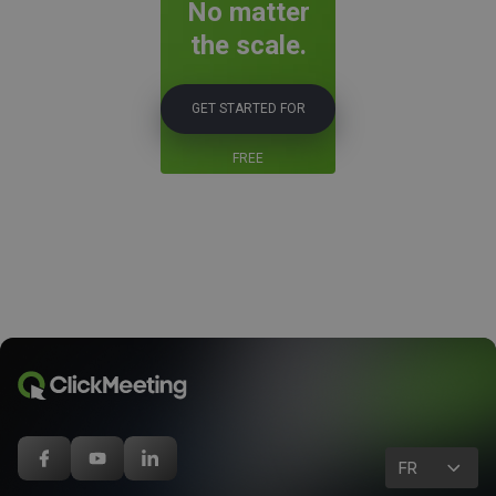
No matter
the scale.
GET STARTED FOR
FREE
FR