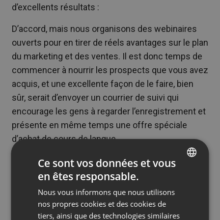
d’excellents résultats :
D’accord, mais nous organisons des webinaires
ouverts pour en tirer de réels avantages sur le plan
du marketing et des ventes. Il est donc temps de
commencer à nourrir les prospects que vous avez
acquis, et une excellente façon de le faire, bien
sûr, serait d’envoyer un courrier de suivi qui
encourage les gens à regarder l’enregistrement et
présente en même temps une offre spéciale
d’achat de cours de langue.
Présentons l’exercice suivant :
Ce sont vos données et vous
en êtes responsable.
ENGLISH
Rédigez un courriel de suivi qui encourage les
Nous vous informons que nous utilisons
gens à regarder l’enregistrement du webinaire et
FRENCH
nos propres cookies et des cookies de
qui présente une offre unique pour les
GERMAN
tiers, ainsi que des technologies similaires