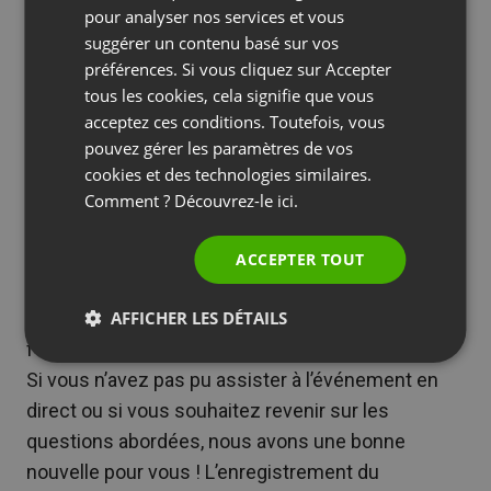
participants : -10 % sur tous les cours de langues.
pour analyser nos services et vous
POLISH
suggérer un contenu basé sur vos
Le résultat ? Plutôt sympathique
RUSSIAN
préférences. Si vous cliquez sur Accepter
SPANISH
tous les cookies, cela signifie que vous
Objet : merci d’avoir participé au webinaire !
acceptez ces conditions. Toutefois, vous
PORTUGUESE
Regardez l’enregistrement et profitez de l’offre
pouvez gérer les paramètres de vos
unique
ITALIAN
cookies et des technologies similaires.
Cher [Nom],
Comment ? Découvrez-le
ici.
Nous vous remercions d’avoir participé à notre
récent webinaire sur l’utilisation du Chat GPT dans
ACCEPTER TOUT
le marketing et l’éducation. Nous espérons que
cette réunion vous a inspiré et qu’elle vous a
AFFICHER LES DÉTAILS
fourni de nombreux conseils pratiques.
Si vous n’avez pas pu assister à l’événement en
direct ou si vous souhaitez revenir sur les
questions abordées, nous avons une bonne
nouvelle pour vous ! L’enregistrement du