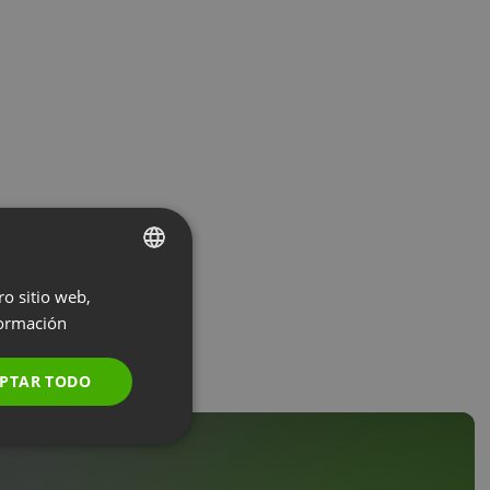
ro sitio web,
ENGLISH
ormación
FRENCH
GERMAN
PTAR TODO
POLISH
RUSSIAN
SPANISH