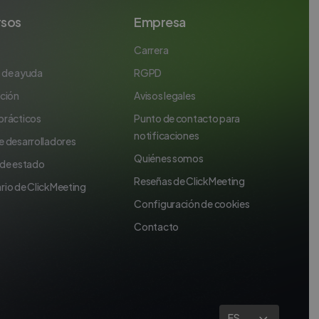
PORTUGUESE
rsos
Empresa
ITALIAN
Carrera
 de ayuda
RGPD
ación
Avisos legales
prácticos
Punto de contacto para
notificaciones
e desarrolladores
Quiénes somos
 de estado
Reseñas de ClickMeeting
rio de ClickMeeting
Configuración de cookies
Contacto
ES