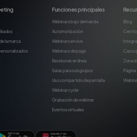
eting
Funciones principales
Recu
Webinars bajo demanda
Blog
iliados
Automatización
Centro
de la marca
Webinars en vivo
Integr
 personalizados
Webinars de pago
Casos 
e
Reuniones en línea
Zona d
Salas para subgrupos
Página
Uso compartido de pantalla
Webina
Webinar cycle
Grabación de webinar
Eventos virtuales