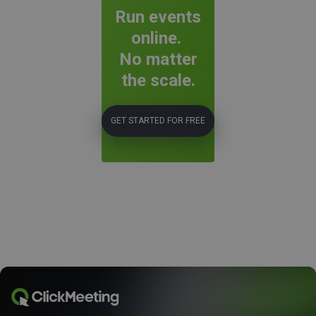
Run events
online.
No matter
the scale.
GET STARTED FOR FREE