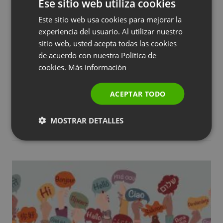
Ese sitio web utiliza cookies
Este sitio web usa cookies para mejorar la
ENGLISH
experiencia del usuario. Al utilizar nuestro
FRENCH
sitio web, usted acepta todas las cookies
GERMAN
de acuerdo con nuestra Política de
cookies.
Más información
POLISH
RUSSIAN
ACTUALIZACIONES DE LA EMPRESA
ACEPTAR TODO
Descuentos en el precio de las entradas:
SPANISH
madrugadores y fondo común de entradas
MOSTRAR DETALLES
PORTUGUESE
by
Mateusz Iwanowski
Agosto 13, 2024
ITALIAN