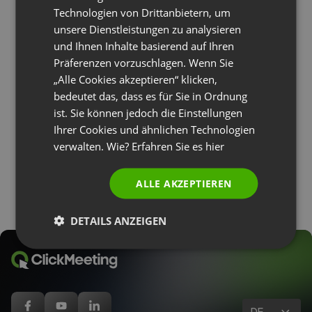
Technologien von Drittanbietern, um
POLISH
unsere Dienstleistungen zu analysieren
RUSSIAN
und Ihnen Inhalte basierend auf Ihren
SPANISH
Präferenzen vorzuschlagen. Wenn Sie
TIPPS UND TRICKS
UNTERNEHMENS UPDATE
„Alle Cookies akzeptieren“ klicken,
PORTUGUESE
So entfernen Sie ein Hindernis, um Ihre
bedeutet das, dass es für Sie in Ordnung
Webinar-Teilnehmeranzahl zu erhöhen
ITALIAN
ist. Sie können jedoch die Einstellungen
by
Jakub Zielinski
Januar 8, 2023
Ihrer Cookies und ähnlichen Technologien
verwalten. Wie? Erfahren Sie es
hier
ALLE AKZEPTIEREN
DETAILS ANZEIGEN
DE