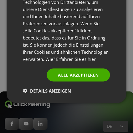
Technologien von Drittanbietern, um
POLISH
unsere Dienstleistungen zu analysieren
RUSSIAN
und Ihnen Inhalte basierend auf Ihren
SPANISH
Präferenzen vorzuschlagen. Wenn Sie
TIPPS UND TRICKS
UNKATEGORISIERT
UNTERNEHMENS UPDATE
„Alle Cookies akzeptieren“ klicken,
Netzwerkprobleme? Dank dem „Nur-Audio-
PORTUGUESE
bedeutet das, dass es für Sie in Ordnung
Modus“ in Verbindung bleiben!
ITALIAN
ist. Sie können jedoch die Einstellungen
by
Paweł Łaniewski
Juni 6, 2023
Ihrer Cookies und ähnlichen Technologien
verwalten. Wie? Erfahren Sie es
hier
ALLE AKZEPTIEREN
DETAILS ANZEIGEN
DE