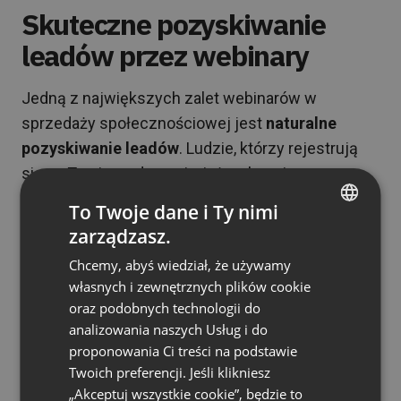
Skuteczne pozyskiwanie
leadów przez webinary
Jedną z największych zalet webinarów w
sprzedaży społecznościowej jest
naturalne
pozyskiwanie leadów
. Ludzie, którzy rejestrują
się na Twoje wydarzenia, już wykazują
zainteresowanie Twoją tematyką.
To Twoje dane i Ty nimi
zarządzasz.
Nasz rekordzista pozyskał 6108 leadów w
ENGLISH
ramach jednego webinaru!
Ale nawet jeśli Twoje
Chcemy, abyś wiedział, że używamy
FRENCH
własnych i zewnętrznych plików cookie
wydarzenia będą mniejsze, systematyczne
GERMAN
oraz podobnych technologii do
działania przynoszą świetne rezultaty. Marketerzy
analizowania naszych Usług i do
POLISH
organizujący regularne webinary średnio
proponowania Ci treści na podstawie
gromadzą ponad 52 uczestników na wydarzenie.
RUSSIAN
Twoich preferencji. Jeśli klikniesz
SPANISH
„Akceptuj wszystkie cookie”, będzie to