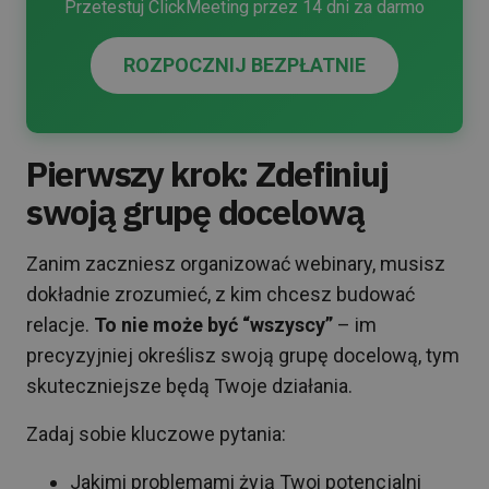
Przetestuj ClickMeeting przez 14 dni za darmo
ROZPOCZNIJ BEZPŁATNIE
Pierwszy krok: Zdefiniuj
swoją grupę docelową
Zanim zaczniesz organizować webinary, musisz
dokładnie zrozumieć, z kim chcesz budować
relacje.
To nie może być “wszyscy”
– im
precyzyjniej określisz swoją grupę docelową, tym
skuteczniejsze będą Twoje działania.
Zadaj sobie kluczowe pytania:
Jakimi problemami żyją Twoi potencjalni