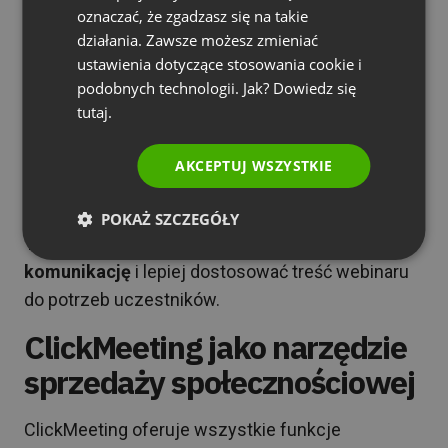
Jak wykorzystać stronę rejestracji?
oznaczać, że zgadzasz się na takie
PORTUGUESE
działania. Zawsze możesz zmieniać
Strona rejestracji to Twoje pierwsze narzędzie do
ITALIAN
ustawienia dotyczące stosowania cookie i
budowania relacji. Oprócz standardowych danych
podobnych technologii. Jak? Dowiedz się
kontaktowych, możesz zapytać uczestników o:
tutaj.
Największe wyzwania, z jakimi się mierzą
AKCEPTUJ WSZYSTKIE
Oczekiwania wobec webinaru
Preferowany sposób kontaktu
POKAŻ SZCZEGÓŁY
Te informacje pomogą
spersonalizować
komunikację
i lepiej dostosować treść webinaru
do potrzeb uczestników.
ClickMeeting jako narzędzie
sprzedaży społecznościowej
ClickMeeting oferuje wszystkie funkcje