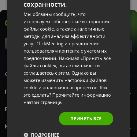
сохранности.
GERMAN
Мы обязаны сообщить, что
POLISH
используем собственные и сторонние
файлы cookie, а также аналогичные
RUSSIAN
методы для анализа эффективности
SPANISH
услуг ClickMeeting и предложения
RU
пользователям контента с учетом их
PORTUGUESE
предпочтений. Нажимая «Принять все
ITALIAN
файлы cookie», вы автоматически
соглашаетесь с этим. Однако вы
ClickMeeting
можете изменить настройки файлов
cookie и аналогичных процессов. Как
Популярные функции
это сделать? Прочитайте информацию
наэтой странице.
Ресурсы
ПРИНЯТЬ ВСЕ
Компания
ПОДРОБНЕЕ