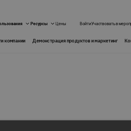
Цены
ользования
Ресурсы
Войти
Участвовать в меро
ти компании
Демонстрация продуктов и маркетинг
Ко