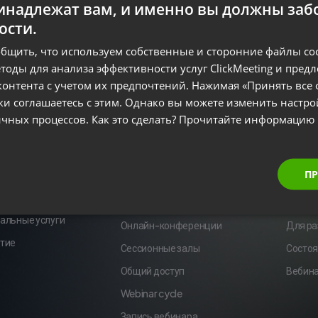
надлежат вам, и именно вы должны забо
ости.
бщить, что используем собственные и сторонние файлы cook
тоды для анализа эффективности услуг ClickMeeting и пред
онтента с учетом их предпочтений. Нажимая «Принять все 
ки соглашаетесь с этим. Однако вы можете изменить настр
eting
Популярные функции
Ресу
гичных процессов. Как это сделать? Прочитайте информацию
Вебинары по запросу
Блог
 и аффилированные
Автоматизация
Справ
ПР
Вебинары в прямом эфире
Интег
бренда
Платные вебинары
Приме
альные услуги
Онлайн-конференции
Для ра
тие
Сессионные залы
Состоя
Общий доступ
Вебина
Webinar cycle
Запись вебинара