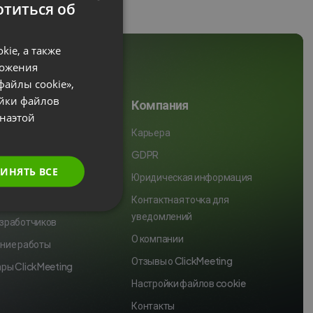
титься об
ENGLISH
ie, а также
FRENCH
ложения
GERMAN
файлы cookie»,
ойки файлов
POLISH
рсы
Компания
наэтой
RUSSIAN
Карьера
SPANISH
очный центр
GDPR
ИНЯТЬ ВСЕ
PORTUGUESE
рация
Юридическая информация
ITALIAN
ры использования
Контактная точка для
уведомлений
зработчиков
О компании
ние работы
Отзывы о ClickMeeting
ры ClickMeeting
Настройки файлов cookie
Контакты