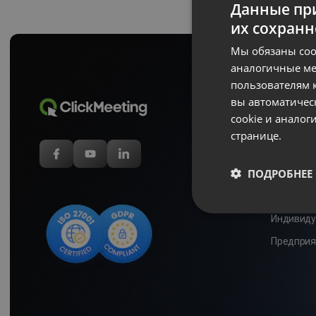
Данные при
их сохранн
Мы обязаны соо
аналогичные ме
пользователям к
вы автоматичес
ClickMe
cookie и анало
Цены
странице.
Партнеры
ПОДРОБНЕЕ
компании
Ресурсы 
Индивиду
Предприя