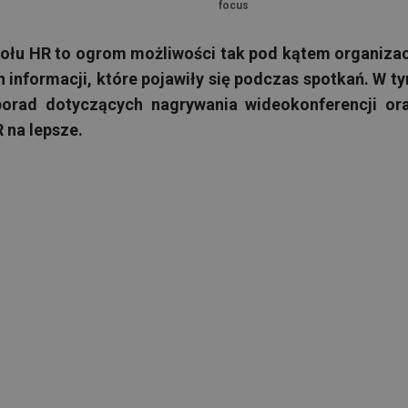
focus
połu HR to ogrom możliwości tak pod kątem organizac
h informacji, które pojawiły się podczas spotkań. W t
 porad dotyczących nagrywania wideokonferencji or
 na lepsze.