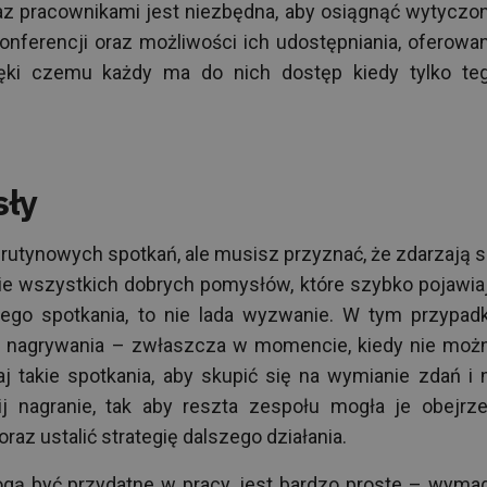
az pracownikami jest niezbędna, aby osiągnąć wytyczo
onferencji oraz możliwości ich udostępniania, oferowa
ięki czemu każdy ma do nich dostęp kiedy tylko te
sły
utynowych spotkań, ale musisz przyznać, że zdarzają s
ie wszystkich dobrych pomysłów, które szybko pojawia
go spotkania, to nie lada wyzwanie. W tym przypad
 nagrywania – zwłaszcza w momencie, kiedy nie moż
j takie spotkania, aby skupić się na wymianie zdań i 
 nagranie, tak aby reszta zespołu mogła je obejrze
az ustalić strategię dalszego działania.
ogą być przydatne w pracy, jest bardzo proste – wyma