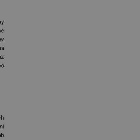
by
ne
ów
na
az
po
ch
ni
ób