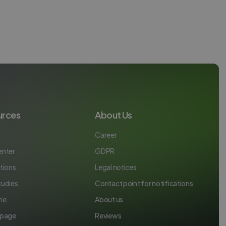
urces
About Us
Career
enter
GDPR
tions
Legal notices
tudies
Contact point for notifications
ne
About us
 page
Reviews