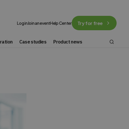
Try for free
Log in
Join an event
Help Center
ration
Case studies
Product news