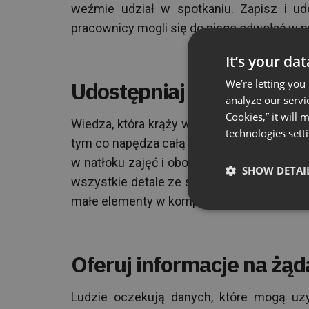
weźmie udział w spotkaniu. Zapisz i ud
pracownicy mogli się do niego odwołać w p
It’s your da
Udostępniaj wiedzę o org
We’re letting you
analyze our servi
Cookies,” it will
Wiedza, która krąży w Twojej organizacji
technologies sett
tym co napędza całą firmę. Zdecydowanie s
w natłoku zajęć i obowiązków. Skorzystaj
SHOW DETAI
wszystkie detale ze spotkań, prezentacji,
małe elementy w komplecie mają ogromną 
Oferuj informacje na żąd
Ludzie oczekują danych, które mogą uzy