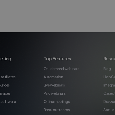
eting
Top Features
Reso
On-demand webinars
Blog
 affiliates
Automation
Help C
ources
Live webinars
Integra
rvices
Paid webinars
Case s
e software
Online meetings
Dev zo
Breakout rooms
Status