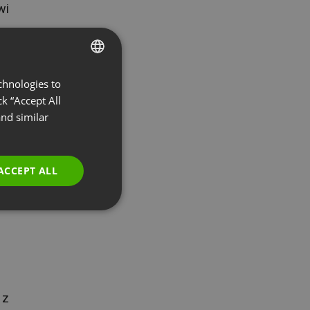
wi
chnologies to
ENGLISH
k “Accept All
FRENCH
nd similar
st
GERMAN
eć
POLISH
ać
ACCEPT ALL
RUSSIAN
ie
SPANISH
PORTUGUESE
ITALIAN
 z