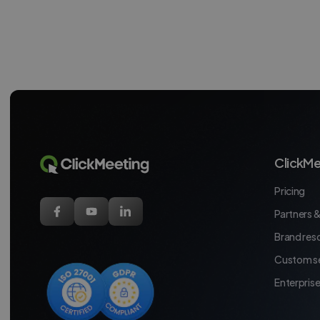
ClickMe
Pricing
Partners &
Brand res
Custom se
Enterpris