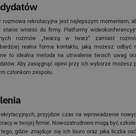
andydatów
w rozmowa rekrutacyjna jest najlepszym momentem, a
 stanie wnieść do firmy. Platformy wideokonferencyj
ualnych rozmów „twarzą w twarz” zamiast rozm
jbardziej realna forma kontaktu, jaką możesz odbyć 
line to idealna metoda na utrwalenie twoich uwag or
datów. Aby zasięgnąć opinii przy ich wyborze możesz 
łym członkom zespołu.
lenia
ekrytacyjnych, przyjdzie czas na wprowadzenie nowy
pracy w twojej firmie. Nowozatrudnieni mogą być szkole
ego, gdzie znajduje się ich biuro oraz jaka liczba os