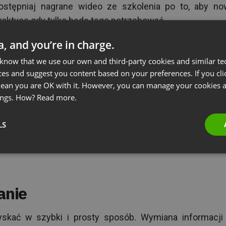
ostępniaj nagrane wideo ze szkolenia po to, aby no
raktyce gdy tylko będą tego potrzebować.
ta, and you’re in charge.
anizacji
 know that we use our own and third-party cookies and similar te
ces and suggest you content based on your preferences. If you clic
 mean you are OK with it. However, you can manage your cookies a
 – czy to nieudokumentowana, czy udokumentowana – je
ings. How?
Read more.
ą to też te informacje, o których można łatwo zapomni
 z możliwości nagrywania wideokonferencji, aby zachow
LS
 poradników czy dowolnych innych wydarzeń. Te wszystk
wartość.
anie
skać w szybki i prosty sposób. Wymiana informacji