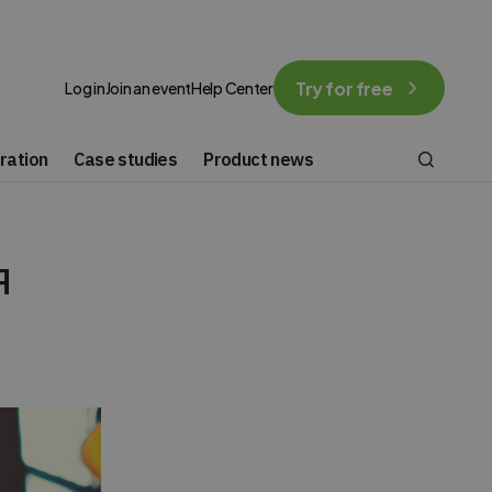
Try for free
Log in
Join an event
Help Center
ration
Case studies
Product news
я