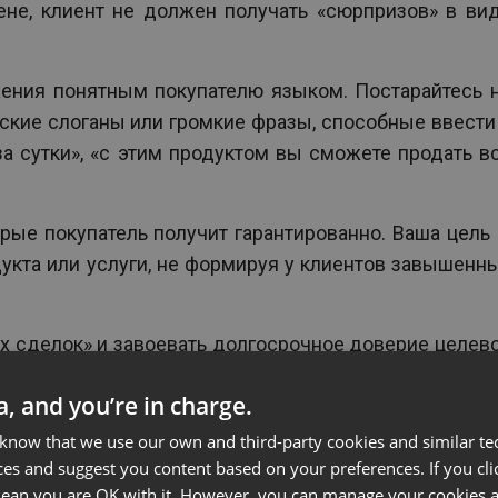
ене, клиент не должен получать «сюрпризов» в ви
жения понятным покупателю языком. Постарайтесь 
ские слоганы или громкие фразы, способные ввести
за сутки», «с этим продуктом вы сможете продать в
рые покупатель получит гарантированно. Ваша цель
укта или услуги, не формируя у клиентов завышенн
х сделок» и завоевать долгосрочное доверие целев
ta, and you’re in charge.
 know that we use our own and third-party cookies and similar te
е
ces and suggest you content based on your preferences. If you clic
 mean you are OK with it. However, you can manage your cookies a