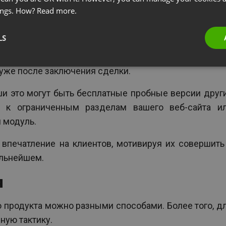
ings. How?
Read more.
й тактике завышения ожиданий, лучше сделать ров
-то ценное преимущество, которого он не ожида
LS
олнение побудит его принять положительное решен
» можно на этапе обсуждения условий, в качест
 уже после заключения сделки.
ши это могут быть бесплатные пробные версии друг
п к ограниченным разделам вашего веб-сайта и
 модуль.
впечатление на клиентов, мотивируя их совершить
альнейшем.
я
 продукта можно разными способами. Более того, д
ную тактику.