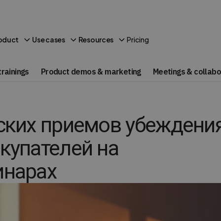
Pricing
oduct
Use cases
Resources
rainings
Product demos & marketing
Meetings & collabo
ских приемов убеждени
купателей на
инарах