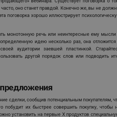
продающего» вебинара. Существует поговорка о то
о часто, оно станет правдой. Конечно же, вы не долж
эта поговорка хорошо иллюстрирует психологическ
ать монотонную речь или неинтересные ему мысли
ь определенную идею несколько раз, она отложится
своей аудитории заевшей пластинкой. Старайте
ользовать другой порядок слов или подводить ит
о предложения
ение сделки, сообщив потенциальным покупателям, ч
то побудит их быстрее совершить покупку, чтобы 
ожно установить на первые X продуктов специальну