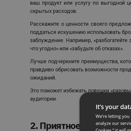
ваш продукт или услугу по выгодной ц
скрытых расходов.
Расскажите о ценности своего предло
поддаться искушению использовать бро
заблуждение. Например, «разбогатейте 
что угодно» или «забудьте об отказах».
Лучше подчеркните преимущества, кото
правдиво обрисовать возможности прод
ожиданий.
Это поможет избежать ловушки «разовы
аудитории.
It’s your da
We’re letting you
2. Приятное дополнени
analyze our servi
Cookies,” it will