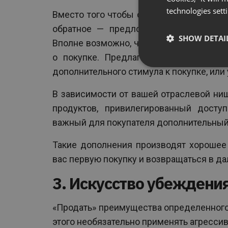
technologies sett
Вместо того чтобы следовать ошибочно
обратное — предложить клиенту какое
SHOW DETAI
Вполне возможно, что неожиданное доп
о покупке. Предлагать такие «бонусы
дополнительного стимула к покупке, или
В зависимости от вашей отраслевой ни
продуктов, привилегированный досту
важный для покупателя дополнительный
Такие дополнения производят хорошее 
вас первую покупку и возвращаться в д
3. Искусство убеждени
«Продать» преимущества определенного
этого необязательно применять агрессив