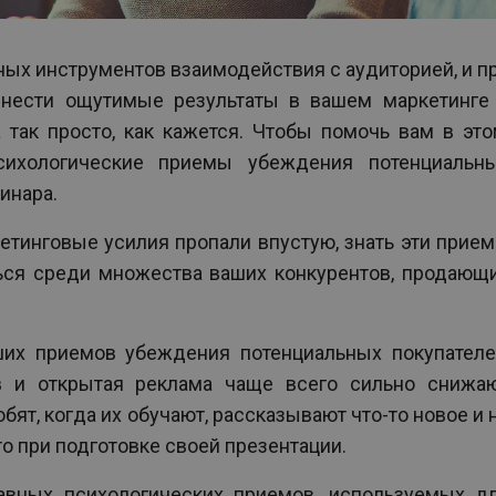
ых инструментов взаимодействия с аудиторией, и п
нести ощутимые результаты в вашем маркетинге
 так просто, как кажется. Чтобы помочь вам в это
сихологические приемы убеждения потенциальн
инара.
кетинговые усилия пропали впустую, знать эти прие
ься среди множества ваших конкурентов, продающ
их приемов убеждения потенциальных покупателе
в и открытая реклама чаще всего сильно снижа
ят, когда их обучают, рассказывают что-то новое и 
то при подготовке своей презентации.
авных психологических приемов, используемых д