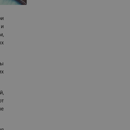
ри
 и
м,
ых
мы
их
й,
ют
не
ля