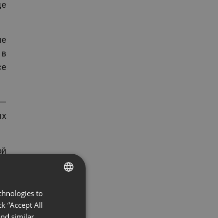
де
не
 в
се
 —
ых
ой
chnologies to
ENGLISH
k “Accept All
FRENCH
nd similar